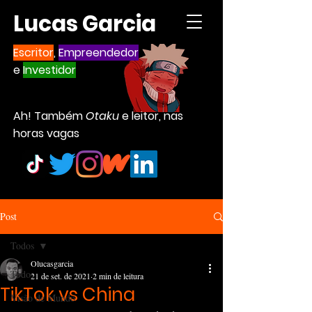
Lucas Garcia
Escritor
,
Empreendedor
e
Investidor
Ah! Também
Otaku
e leitor, nas
horas vagas
Post
Todos
Olucasgarcia
Todos
21 de set. de 2021
2 min de leitura
TikTok vs China
Visão de Mundo