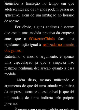
Negócios
anunciou a limitação no tempo em que 
adolescentes até os 14 anos podem passar no 
aplicativo, além de um limitação no horário 
de acesso. 
	Por óbvio, alguns analistas disseram 
que esta é uma medida proativa da empresa 
antes que o 
#GovernoChinês
 faça uma 
regulamentação igual à 
realizada no mundo 
dos games
. 
Entretanto, o mesmo argumento, é apenas 
uma especulação já que a empresa não 
realizou nenhuma declaração quanto a essa 
medida.
	Além disso, mesmo utilizando o 
argumento de que foi uma atitude voluntária 
da empresa, torna-se questionável já que foi 
influenciada de forma indireta pelo próprio 
governo.
	É quase como se um ladrão apontasse 