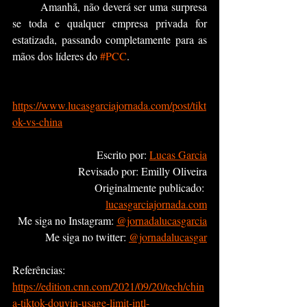
	Amanhã, não deverá ser uma surpresa 
se toda e qualquer empresa privada for 
estatizada, passando completamente para as 
mãos dos líderes do 
#PCC
.
https://www.lucasgarciajornada.com/post/tikt
ok-vs-china
Escrito por: 
Lucas Garcia
Revisado por: Emilly Oliveira
Originalmente publicado: 
lucasgarciajornada.com
Me siga no Instagram: 
@jornadalucasgarcia
Me siga no twitter: 
@jornadalucasgar
Referências:
https://edition.cnn.com/2021/09/20/tech/chin
a-tiktok-douyin-usage-limit-intl-