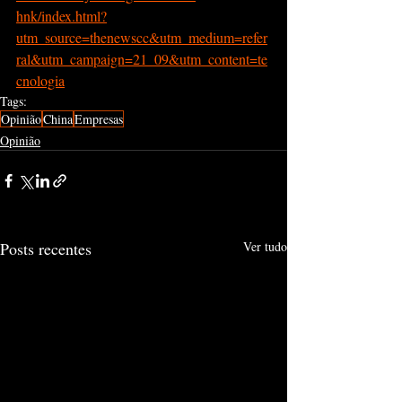
hnk/index.html?
utm_source=thenewscc&utm_medium=refer
ral&utm_campaign=21_09&utm_content=te
cnologia
Tags:
Opinião
China
Empresas
Opinião
Posts recentes
Ver tudo