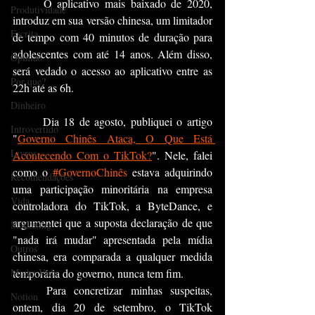
	O aplicativo mais baixado de 2020, 
Produtividade
introduz em sua versão chinesa, um limitador 
Escrita
de tempo com 40 minutos de duração para 
adolescentes com até 14 anos. Além disso, 
Opinião
será vedado o acesso ao aplicativo entre as 
Por que?
22h até as 6h.
Dinheiro
	Dia 18 de agosto, publiquei o artigo 
Introvertido
"
Governo Chinês Ataca, O Que Está 
Livros
Acontecendo Com o TikTok?
". Nele, falei 
como o 
#GovernoChinês
 estava adquirindo 
Recomendações
uma participação minoritária na empresa 
Vida
controladora do TikTok, a ByteDance, e 
argumentei que a suposta declaração de que 
Marketing
"nada irá mudar" apresentada pela mídia 
Outros
chinesa, era comparada a qualquer medida 
Minha Vida
temporária do governo, nunca tem fim.
	Para concretizar minhas suspeitas, 
Notion
ontem, dia 20 de setembro, o TikTok 