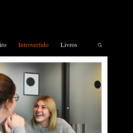
iro
Introvertido
Livros
cios