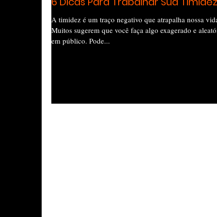
6 Dicas Para Trabalhar Sua Timide
A timidez é um traço negativo que atrapalha nossa vid
Muitos sugerem que você faça algo exagerado e aleató
em público. Pode...