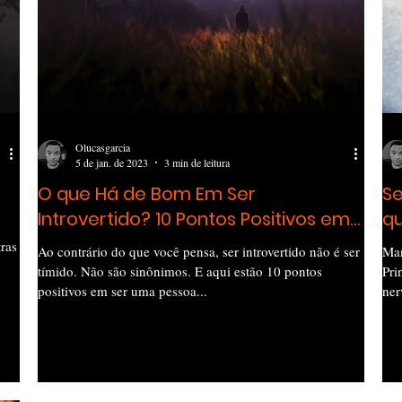
Olucasgarcia
5 de jan. de 2023
3 min de leitura
O que Há de Bom Em Ser
Se
Introvertido? 10 Pontos Positivos em
qu
Ser Introvertido
C
ras
Ao contrário do que você pensa, ser introvertido não é ser
Man
tímido. Não são sinônimos. E aqui estão 10 pontos
Pri
positivos em ser uma pessoa...
ner