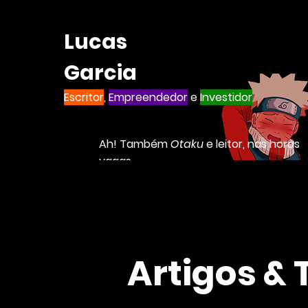
Lucas
Garcia
Escritor
,
Empreendedor
e
Investidor
Ah! Também
Otaku
e leitor, nas horas
vagas
Artigos & 