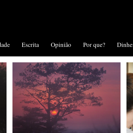
dade
Escrita
Opinião
Por que?
Dinhe
ing
Outros
Minha Vida
Notion
Negó