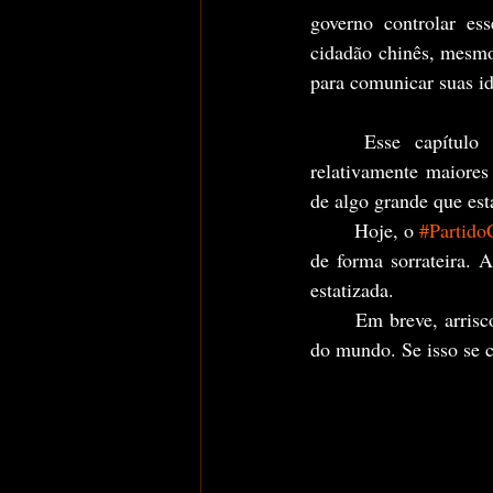
governo controlar ess
cidadão chinês, mesmo
para comunicar suas id
	Esse capítulo na novela chinesa foi pouco noticiado. Há diversos outros problemas 
relativamente maiores
de algo grande que est
	Hoje, o 
#Partido
de forma sorrateira. 
estatizada.
	Em breve, arris
do mundo. Se isso se co