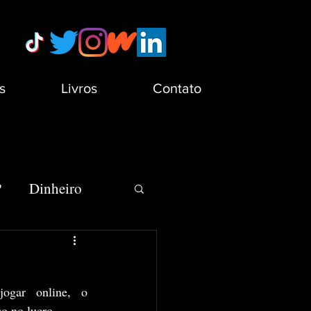
s
Livros
Contato
?
Dinheiro
s
Minha Vida
	Como se não bastasse limitar o tempo que adolescentes podem jogar online, o 
o no lucro.