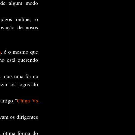
 de algum modo 
	Como medida para "reduzir" o suposto vício dos adolescentes em jogos online, o 
rovação de novos 
a
, é o mesmo que 
o está querendo 
izar os jogos do 
artigo "
China Vs 