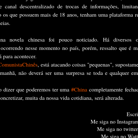
e canal descentralizado de trocas de informações, limita
 os que possuem mais de 18 anos, tenham uma plataforma rel
eias.
 ocorrendo nesse momento no país, porém, ressalto que é ma
á para acontecer.
ComunistaChinês
, está atacando coisas "pequenas", supostamen
Amanhã, não deverá ser uma surpresa se toda e qualquer emp
co dizer que poderemos ter uma 
#China
 completamente fechada
ncretizar, muita da nossa vida cotidiana, será alterada.
Escri
Me siga no Instagra
Me siga no twitter
Me siga no Watt