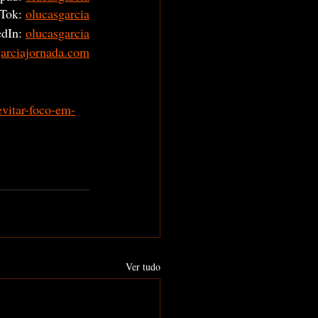
Tok: 
olucasgarcia
dIn: 
olucasgarcia
garciajornada.com
vitar-foco-em-
Ver tudo