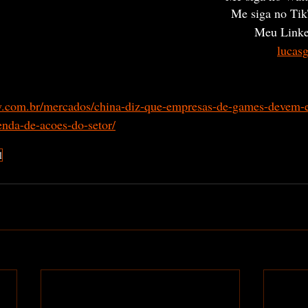
Me siga no Tik
Meu Linke
lucas
y.com.br/mercados/china-diz-que-empresas-de-games-devem-e
venda-de-acoes-do-setor/
l