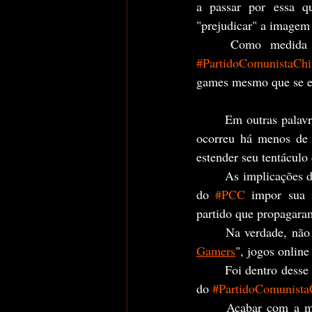
a passar por essa q
"prejudicar" a imagem
#PartidoComunistaChi
games mesmo que se e
	Em outras palav
ocorreu há menos de 
estender seu tentáculo 
	As implicações desse ato são diversas, porém, como risco principal diria ser a mais uma forma 
do 
#PCC
 impor sua i
partido que propagaram
	Na verdade, não
Gamers
", jogos onlin
	Foi dentro desse mundo virtual que os mais diversos apelidos que ridicularizavam os dirigentes 
do 
#PartidoComunista
	Acabar com a maioria dos jogos e desincentivar a criação de novos, é uma ótima forma do 