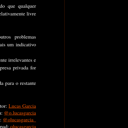
ndo que qualquer 
ativamente livre 
is um indicativo 
te irrelevantes e 
resa privada for 
 para o restante 
tor:
Lucas Garcia
m:
@o.lucasgarcia
:
@olucasgarcia_
pad:
olucasgarcia