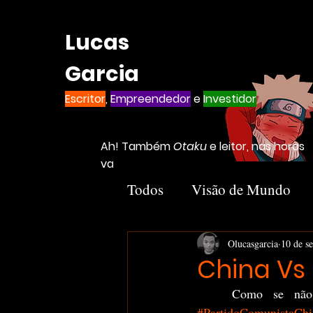
Lucas
Garcia
Escritor
,
Empreendedor
e
Investidor
Ah! Também
Otaku
e leitor, nas horas
vagas
Todos
Visão de Mundo
Introvertido
Livros
Olucasgarcia
10 de se
China V
Notion
Negócios
#PartidoComunistaChi