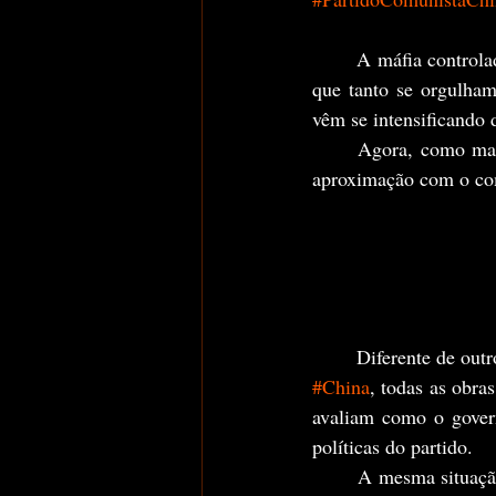
	A máfia controla
que tanto se orgulham
vêm se intensificand
	Agora, como mais um exemplo de medida questionável e que deveria ser mais um sinal dessa 
aproximação com o co
#China
, todas as obra
avaliam como o govern
políticas do partido.
	A mesma situação acontece nos jogos. Todos os jogos, antes de serem lançados, são obrigados 