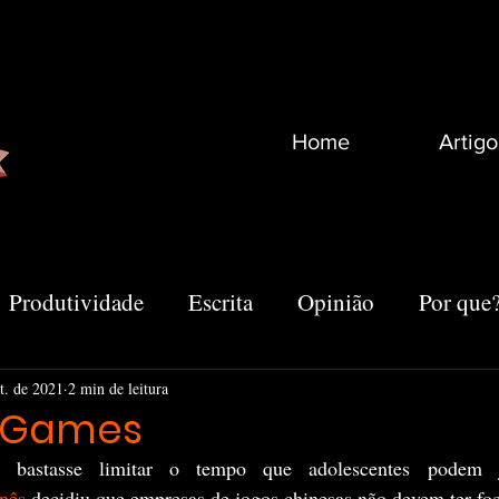
Home
Artigo
Produtividade
Escrita
Opinião
Por que
Recomendações
Vida
Marketing
Outro
t. de 2021
2 min de leitura
s Games
nês
 decidiu que empresas de jogos chinesas não devem ter foc