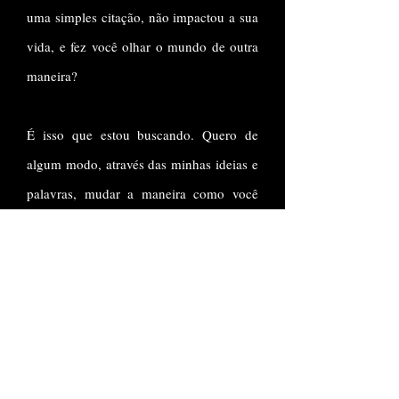
uma simples citação, não impactou a sua
vida, e fez você olhar o mundo de outra
maneira?
É isso que estou buscando. Quero de
algum modo, através das minhas ideias e
palavras, mudar a maneira como você
enxerga o mundo.
Ao ler um de meus Textos, Livros ou
Contos; posso garantir que você ficará,
no mínimo, com uma nova forma de
encarar a vida, a sociedade e os