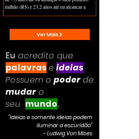
milhão (R$) e 23.2 anos até eu alcançar a
minha...
Ver Mais
Eu
acredito que
palavras
e
ideias
Possuem
o
poder
de
mudar
o
seu
mundo
.
"Ideias e somente ideias podem
iluminar a escuridão"
~ Ludwig Von Mises