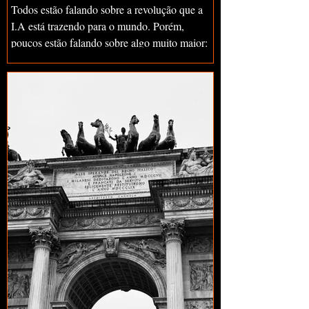
Todos estão falando sobre a revolução que a
I.A está trazendo para o mundo. Porém,
poucos estão falando sobre algo muito maior:
Como as estruturas sociais, de consumo e de
comportamento humano devem mudar
completamente nos próximos anos para algo
altamente previsível, mas “inesperado” pela
maioria das pessoas. Essa tese pode ser
resumida através de uma fórmula simples: D =
A + P - S Demanda por profundidade =
Adoção da IA + Produtividade Gerada pela IA
- Aceitação de Superfic