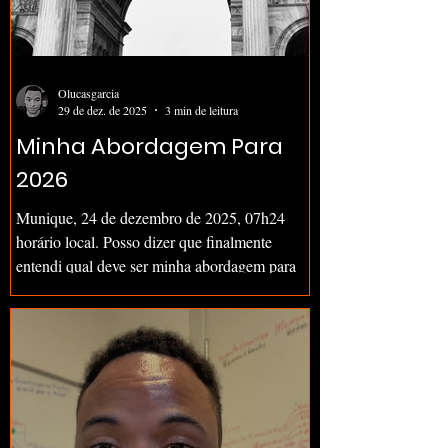
Olucasgarcia
29 de dez. de 2025
3 min de leitura
Minha Abordagem Para
2026
Munique, 24 de dezembro de 2025, 07h24
horário local. Posso dizer que finalmente
entendi qual deve ser minha abordagem para
2026. Nos últimos cinco anos, pouco antes do
dia 31, defino qual será minha nova abordagem
para levar o próximo ano. Em poucas palavras,
isso significa a maneira como vou viver, buscar
conhecimento e trabalhar a partir daquele
momento. Apenas para contextualizar minhas
últimas abordagens foram: 2022 - Ser