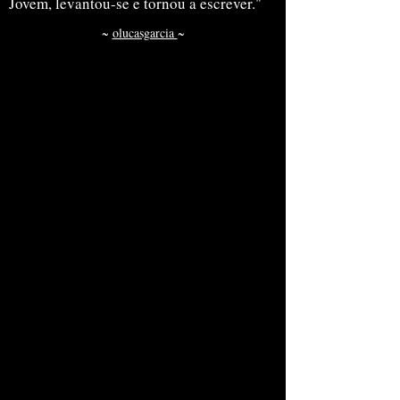
Jovem, levantou-se e tornou a escrever."
~
olucasgarcia
~