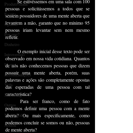
	Se estivéssemos em uma sala com 100 
Produtividade
pessoas e solicitássemos a todos que se 
Escrita
sentem possuidores de uma mente aberta que 
levantem a mão, garanto que no mínimo 95 
Opinião
pessoas iriam levantar sem nem mesmo 
Por que?
refletir.
Dinheiro
	O exemplo inicial desse texto pode ser 
Introvertido
observado em nossa vida cotidiana. Quantos 
Livros
de nós não conhecemos pessoas que dizem 
possuir uma mente aberta, porém, suas 
Recomendações
palavras e ações são completamente opostas 
Vida
das esperadas de uma pessoa com tal 
característica?
Marketing
	Para ser franco, como de fato 
Outros
podemos definir uma pessoa com a mente 
Minha Vida
aberta? Ou mais especificamente, como 
podemos concluir se somos ou não, pessoas 
Notion
de mente aberta?