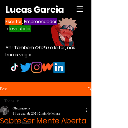
Lucas Garcia
Escritor
,
Empreendedor
e
Investidor
Ah! Também
Otaku
e leitor, nas
horas vagas
Post
Todos
Olucasgarcia
Todos
11 de dez. de 2021
2 min de leitura
Sobre Ser Mente Aberta
Visão de Mundo