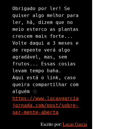
Obrigado por ler! Se 
quiser algo melhor para 
ler, hã, dizem que no 
meio esterco as plantas 
crescem mais forte... 
Volte daqui a 3 meses e 
de repente verá algo 
agradável, mas, sem 
frutos... Essas cosias 
levam tempo haha. 

Aqui está o link, caso 
queira compartilhar com 
alguém 
😄
https://www.lucasgarcia
jornada.com/post/sobre-
ser-mente-aberta
Escrito por: 
Lucas Garcia