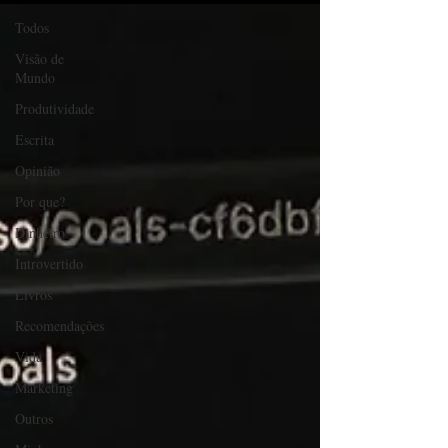
Todos
Visão de
Mundo
Produtividade
Escrita
Opinião
Por que?
Dinheiro
Introvertido
Livros
Recomendações
Vida
Marketing
Outros