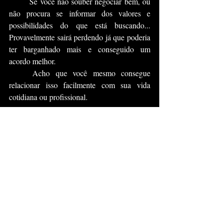
	Se você não souber negociar bem, ou 
não procura se informar dos valores e 
possibilidades do que está buscando... 
Provavelmente sairá perdendo já que poderia 
ter barganhado mais e conseguido um 
acordo melhor.
	Acho que você mesmo consegue 
relacionar isso facilmente com sua vida 
cotidiana ou profissional.
	Esse artigo já está ficando um pouco 
longo então, acho melhor concluir por aqui... 
	Jogos são uma maneira que muitos 
consideram apenas como "procrastinação"... 
Mas, como falei no meu artigo 
"
Produtividade é Algo Relativo
" e mostrei 
algumas coisas trabalhadas em nós, enquanto 
jogamos... Acredito que jogos são uma 