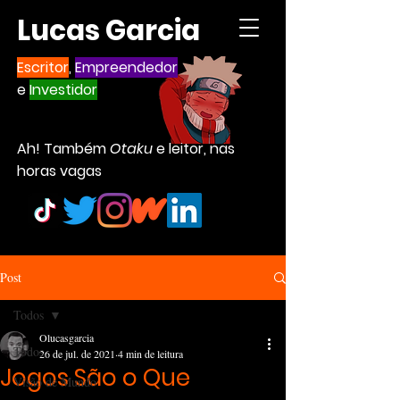
Lucas Garcia
Escritor
,
Empreendedor
e
Investidor
Ah! Também
Otaku
e leitor, nas
horas vagas
Post
Todos
Olucasgarcia
Todos
26 de jul. de 2021
4 min de leitura
Jogos São o Que
Visão de Mundo