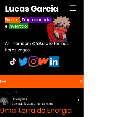
Lucas Garcia
Escritor
,
Empreendedor
e
Investidor
Ah! Também
Otaku
e leitor, nas
horas vagas
Post
Todos
Olucasgarcia
Todos
4 de mar. de 2021
3 min de leitura
Uma Terra de Energia
Visão de Mundo