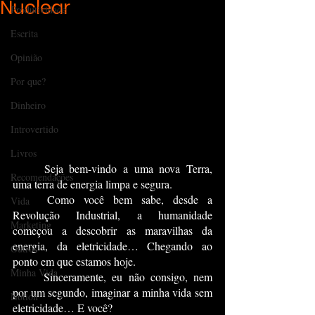
Nuclear
Produtividade
Escrita
Opinião
Por que?
Dinheiro
Introvertido
Livros
	Seja bem-vindo a uma nova Terra, 
Recomendações
uma terra de energia limpa e segura.
	Como você bem sabe, desde a 
Vida
Revolução Industrial, a humanidade 
Marketing
começou a descobrir as maravilhas da 
energia, da eletricidade… Chegando ao 
Outros
ponto em que estamos hoje.
Minha Vida
	Sinceramente, eu não consigo, nem 
por um segundo, imaginar a minha vida sem 
Notion
eletricidade… E você?