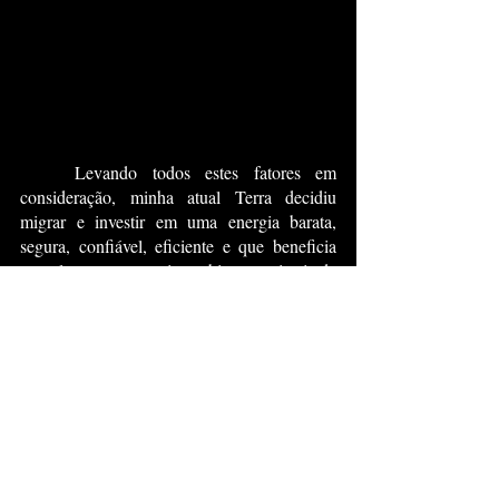
	Levando todos estes fatores em 
consideração, minha atual Terra decidiu 
migrar e investir em uma energia barata, 
segura, confiável, eficiente e que beneficia 
completamente o meio ambiente ao invés de 
continuar queimando combustíveis fósseis 
e/ou investindo apenas em energias 
ineficientes como a eólica. 
	Nós percebemos que a energia nuclear 
de fato era o passado, o presente e será o 
futuro.
	Você até pode estar tentando se 
preocupar com os tão falados rejeitos 