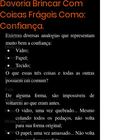
Deveria Brincar Com
Produtividade
Coisas Frágeis Como:
Escrita
Confiança.
Opinião
Existem diversas analogias que representam 
Por que?
muito bem a confiança:
Dinheiro
Vidro;
Introvertido
Papel;
Tecido;
Livros
O que essas três coisas e todas as outras 
Recomendações
possuem em comum?
Vida
De alguma forma, são impossíveis de 
Marketing
voltarem ao que eram antes.
O vidro, uma vez quebrado... Mesmo 
Outros
colando todos os pedaços, não volta 
Minha Vida
para sua forma original;
Notion
O papel, uma vez amassado... Não volta 