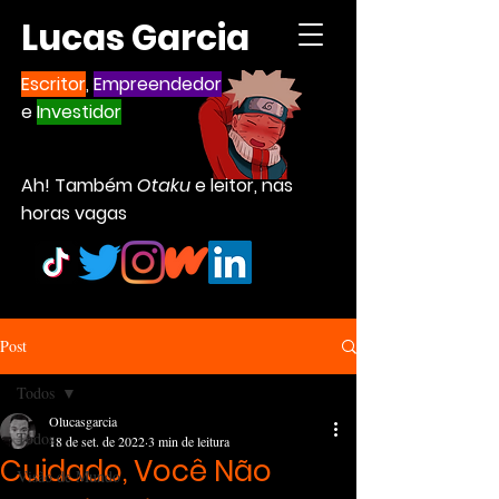
Lucas Garcia
Escritor
,
Empreendedor
e
Investidor
Ah! Também
Otaku
e leitor, nas
horas vagas
Post
Todos
Olucasgarcia
Todos
18 de set. de 2022
3 min de leitura
Cuidado, Você Não
Visão de Mundo