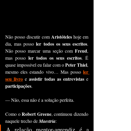
Aristóteles
Não posso discutir com 
 hoje em 
ler todos os seus escritos
dia, mas posso 
. 
Freud
Não posso marcar uma seção com 
, 
ler todos os seus escritos
mas posso 
. É 
Peter Thiel
quase impossível eu falar com o 
, 
ler 
mesmo eles estando vivo… Mas posso 
seu livro
assistir todas as entrevistas
 e 
 e 
participações
.
— Não, essa não é a solução perfeita.
Robert Greene
Como o 
, continuou dizendo 
naquele trecho de 
Maestria
:
A relação mentor-aprendiz é a 