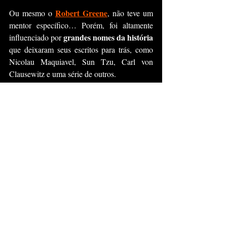
Robert Greene
Ou mesmo o 
, não teve um 
mentor específico… Porém, foi altamente 
grandes nomes da história
influenciado por 
que deixaram seus escritos para trás, como 
Nicolau Maquiavel, Sun Tzu, Carl von 
Clausewitz e uma série de outros.
Conclusão
Se você acompanha meus textos, já deve 
Robert Greene
saber que encaro o 
, como 
meu mentor. 
citando
Não é à toa que estou sempre 
 e 
recomendando
 seus livros. 
Mas, é óbvio que isso nem se compararia a 
Greene
estar ao lado do próprio 
.