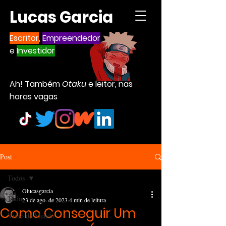
Lucas Garcia
Escritor
,
Empreendedor
e
Investidor
Ah! Também
Otaku
e leitor, nas
horas vagas
Post
Todos
Olucasgarcia
Todos
23 de ago. de 2023
4 min de leitura
Como Conseguir Um
Visão de Mundo