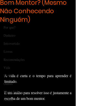
Bom Mentor? (Mesmo
Produtividade
Não Conhecendo
Escrita
Ninguém)
Opinião
Por que?
Dinheiro
Introvertido
Livros
Recomendações
Vida
A vida é curta e o tempo para aprender é 
Marketing
limitado.
Outros
Minha Vida
E um atalho para resolver isso é justamente a 
escolha de um bom mentor.
Notion