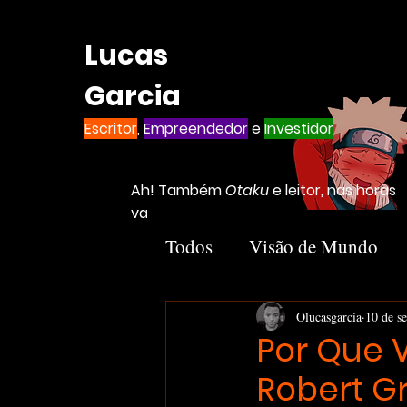
Lucas
Garcia
Escritor
,
Empreendedor
e
Investidor
Ah! Também
Otaku
e leitor, nas horas
vagas
Todos
Visão de Mundo
Introvertido
Livros
Olucasgarcia
10 de se
Por Que V
Robert G
Notion
Negócios