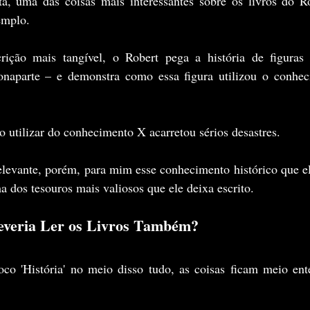
, uma das coisas mais interessantes sobre os livros do R
xemplo.
rição mais tangível, o Robert pega a história de figuras 
naparte – e demonstra como essa figura utilizou o conhec
utilizar do conhecimento X acarretou sérios desastres.
elevante, porém, para mim esse conhecimento histórico que el
a dos tesouros mais valiosos que ele deixa escrito. 
everia Ler os Livros Também?
co 'História' no meio disso tudo, as coisas ficam meio ente