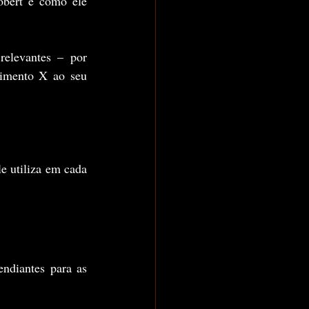
obert é como ele 
relevantes – por 
imento X ao seu 
e utiliza em cada 
ndiantes para as 