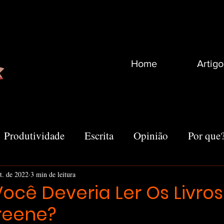
Home
Artigo
Produtividade
Escrita
Opinião
Por que
Recomendações
Vida
Marketing
Outro
t. de 2022
3 min de leitura
ocê Deveria Ler Os Livro
reene?