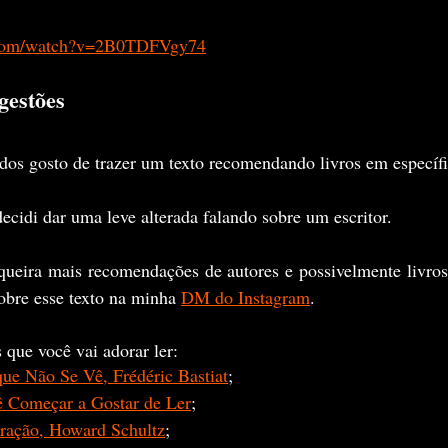
.com/watch?v=2B0TDFVgy74
gestões
os gosto de trazer um texto recomendando livros em específi
cidi dar uma leve alterada falando sobre um escritor.
queira mais recomendações de autores e possivelmente livros
bre esse texto na minha 
DM do Instagram
.
 que você vai adorar ler:
ue Não Se Vê, Frédéric Bastiat
;
ê Começar a Gostar de Ler
;
ração, Howard Schultz
;