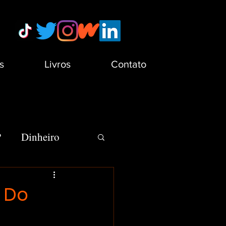
s
Livros
Contato
?
Dinheiro
s
Minha Vida
s Do