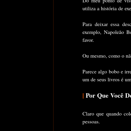
Do meu ponto de vista
utiliza a história de e
Para deixar essa desc
exemplo, Napoleão Bo
favor.
Ou mesmo, como o não 
Parece algo bobo e irr
um de seus livros é um
|
 Por Que Você D
Claro que quando colo
pessoas.