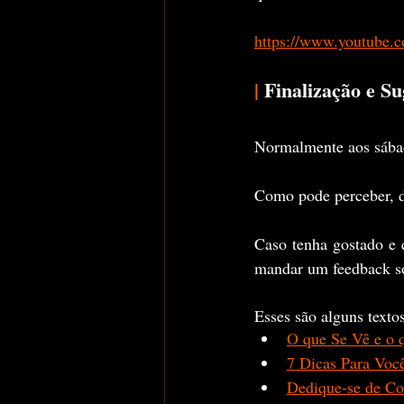
https://www.youtube
|
 Finalização e Su
Normalmente aos sábad
Como pode perceber, de
Caso tenha gostado e 
mandar um feedback so
Esses são alguns textos
O que Se Vê e o q
7 Dicas Para Voc
Dedique-se de Co