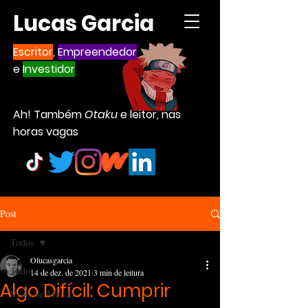
Lucas Garcia
Escritor
,
Empreendedor
e
Investidor
Ah! Também
Otaku
e leitor, nas
horas vagas
Post
Todos
Olucasgarcia
Todos
14 de dez. de 2021
3 min de leitura
Algo Difícil: Cumprir
Visão de Mundo