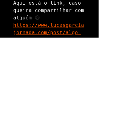
Aqui está o link, caso 
queira compartilhar com 
alguém 
😄
https://www.lucasgarcia
jornada.com/post/algo-
dificil-cumprir-
promessas
Escrito por: 
Lucas Garcia
Originalmente publicado: 
lucasgarciajornada.com
Me siga no Instagram: 
@jornadalucasgarcia
Me siga no twitter: 
@jornadalucasgar
Tags:
Desenvolvimento Pessoal
Opinião
Visão de Mundo
Opinião