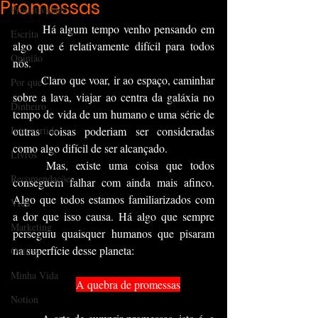
Promessas
Produtividade
	Há algum tempo venho pensando em 
Escrita
algo que é relativamente difícil para todos 
Opinião
nós.
	Claro que voar, ir ao espaço, caminhar 
Por que?
sobre a lava, viajar ao centra da galáxia no 
Dinheiro
tempo de vida de um humano e uma série de 
Introvertido
outras coisas poderiam ser consideradas 
como algo difícil de ser alcançado.
Livros
	Mas, existe uma coisa que todos 
Recomendações
conseguem falhar com ainda mais afinco. 
Algo que todos estamos familiarizados com 
Vida
a dor que isso causa. Há algo que sempre 
Marketing
perseguiu quaisquer humanos que pisaram 
na superfície desse planeta:
Outros
Minha Vida
A quebra de promessas
Notion