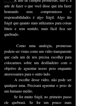
	A arte de cumprir promessas, isto é, a 
Negócios
arte de fazer o que você disse que iria fazer 
honrando seus compromissos e 
responsabilidades é algo frágil. Algo tão 
frágil que quanto mais utilizamos para coisas 
fúteis e sem sentido, mais fácil fica ser 
quebrado.
	Como uma analogia, promessas 
podem ser vistas como um vidro transparente 
que cada um de nós precisa escolher para 
colocarmos sobre um desfiladeiro com o 
objetivo de aguentar nosso peso enquanto 
atravessamos para o outro lado.
	A escolhe desse vidro, não pode ser 
qualquer uma. Precisará aguentar o peso de 
um humano médio.
	Se for muito frágil, no primeiro passo 
ele quebrará. Se for um pouco mais 