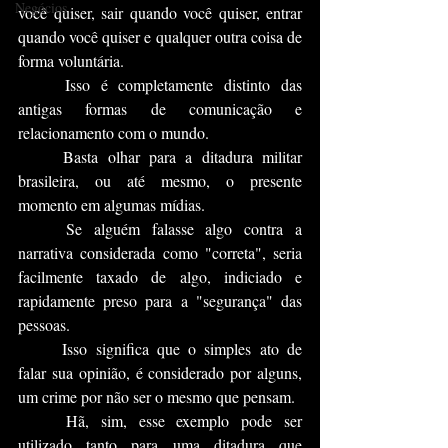
Negócios
você quiser, sair quando você quiser, entrar 
quando você quiser e qualquer outra coisa de 
forma voluntária.
	Isso é completamente distinto das 
antigas formas de comunicação e 
relacionamento com o mundo. 
	Basta olhar para a ditadura militar 
brasileira, ou até mesmo, o presente 
momento em algumas mídias.
	Se alguém falasse algo contra a 
narrativa considerada como "correta", seria 
facilmente taxado de algo, indiciado e 
rapidamente preso para a "segurança" das 
pessoas. 
	Isso significa que o simples ato de 
falar sua opinião, é considerado por alguns, 
um crime por não ser o mesmo que pensam. 
	Hã, sim, esse exemplo pode ser 
utilizado tanto para uma ditadura que 