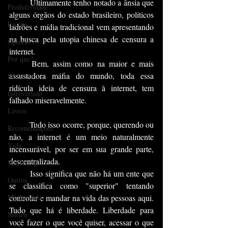
	Ultimamente tenho notado a ânsia que 
Produtividade
alguns órgãos do estado brasileiro, políticos 
Escrita
ladrões e mídia tradicional vem apresentando 
na busca pela utopia chinesa de censura a 
Opinião
internet.
Por que?
	Bem, assim como na maior e mais 
assustadora máfia do mundo, toda essa 
Dinheiro
ridícula ideia de censura à internet, tem 
Introvertido
falhado miseravelmente.
Livros
	Tudo isso ocorre, porque, querendo ou 
Recomendações
não, a internet é um meio naturalmente 
Vida
incensurável, por ser em sua grande parte, 
descentralizada. 
Marketing
	Isso significa que não há um ente que 
Outros
se classifica como "superior" tentando 
Minha Vida
controlar e mandar na vida das pessoas aqui. 
Tudo que há é liberdade. Liberdade para 
Notion
você fazer o que você quiser, acessar o que 