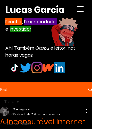
Lucas Garcia
Escritor
,
Empreendedor
e
Investidor
Ah! Também
Otaku
e leitor, nas
horas vagas
Post
Todos
Olucasgarcia
Todos
19 de out. de 2021
3 min de leitura
A Incensurável Internet
Visão de Mundo