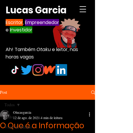
Lucas Garcia
Escritor
,
Empreendedor
e
Investidor
Ah! Também
Otaku
e leitor, nas
horas vagas
Post
Todos
Olucasgarcia
Todos
12 de ago. de 2021
4 min de leitura
O Que é a Informação
Visão de Mundo