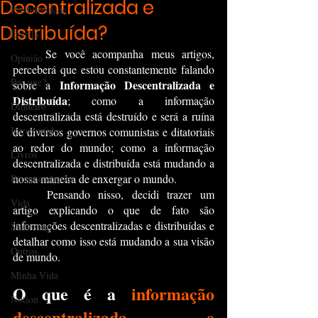
Decentralizada e
Produtividade
Distribuída?
Escrita
	Se você acompanha meus artigos, 
Opinião
perceberá que estou constantemente falando 
Por que?
Informação Descentralizada e 
sobre a 
Distribuída
; como a
informação 
Dinheiro
descentralizada
 está destruído e será a ruína 
Introvertido
de diversos governos comunistas e ditatoriais 
ao redor do mundo; como a 
informação 
Livros
descentralizada e distribuída
 está mudando a 
nossa maneira de enxergar o mundo.
Recomendações
	Pensando nisso, decidi trazer um 
Vida
artigo explicando o que de fato são 
informações descentralizadas e distribuídas
 e 
Marketing
detalhar como isso está mudando a sua visão 
Outros
de mundo.
Minha Vida
O que é a 
informação 
Notion
descentralizada e 