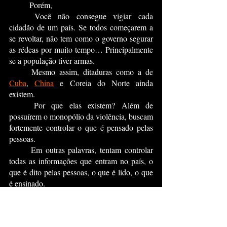
	Porém,
	Você não consegue vigiar cada 
cidadão de um país. Se todos começarem a 
se revoltar, não tem como o governo segurar 
as rédeas por muito tempo… Principalmente 
se a população tiver armas.
	Mesmo assim, ditaduras como a de 
Cuba
, 
China
 e Coreia do Norte ainda 
existem.
	Por que elas existem? Além de 
possuírem o monopólio da violência, buscam 
fortemente controlar o que é pensado pelas 
pessoas.
	Em outras palavras, tentam controlar 
todas as informações que entram no país, o 
que é dito pelas pessoas, o que é lido, o que 
é ensinado.
	Ou seja, conseguem facilmente 
controlar o que pode ser pensado ou não. 
Porém, o jogo mudou com a internet. 