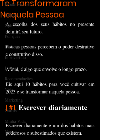
Te Transformaram
Produtividade
Naquela Pessoa
Escrita
A escolha dos seus hábitos no presente 
Opinião
definirá seu futuro.
Por que?
Poucas pessoas percebem o poder destrutivo 
Dinheiro
e construtivo disso.
Introvertido
Livros
Afinal, é algo que envolve o longo prazo.
Recomendações
Eis aqui 10 hábitos para você cultivar em 
Vida
2023 e se transformar naquela pessoa.
Marketing
|
#1
 Escrever diariamente
Outros
Minha Vida
Escrever diariamente é um dos hábitos mais 
Notion
poderosos e subestimados que existem.