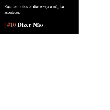
Faça isso todos os dias e veja a mágica 
acontecer.
|
#10
 Dizer Não
As pessoas têm muita dificuldade de dizer a 
palavra "NÃO".
Mas, é a impossível de fazermos tudo.
Seu tempo é escasso demais para dizer um 
"sim" muito rápido.
Faça um hábito dizer não para qualquer coisa 
que não for um "sim" claro e irremediável.
|
Finalização e Sugestões