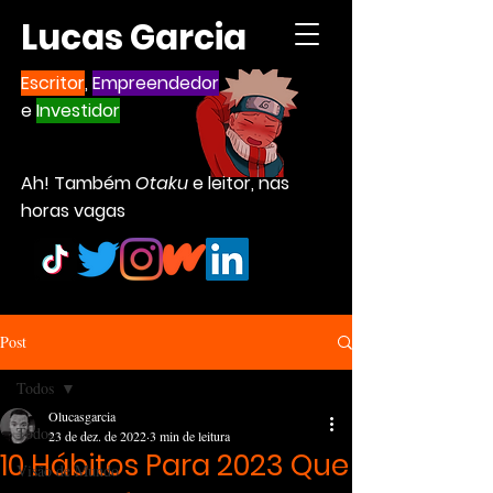
Lucas Garcia
Escritor
,
Empreendedor
e
Investidor
Ah! Também
Otaku
e leitor, nas
horas vagas
Post
Todos
Olucasgarcia
Todos
23 de dez. de 2022
3 min de leitura
10 Hábitos Para 2023 Que
Visão de Mundo