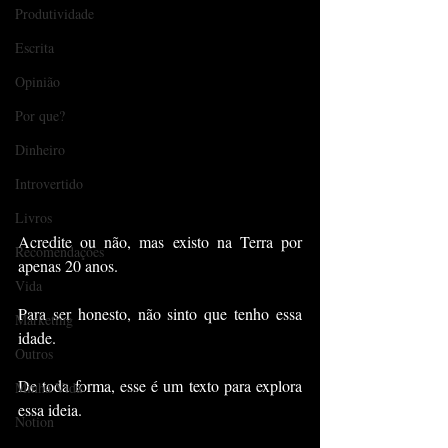
Produtividade
Escrita
Opinião
Por que?
Dinheiro
Introvertido
Livros
Acredite ou não, mas existo na Terra por 
Recomendações
apenas 20 anos.
Vida
Para ser honesto, não sinto que tenho essa 
Marketing
idade.
Outros
De toda forma, esse é um texto para explora 
Minha Vida
essa ideia.
Notion