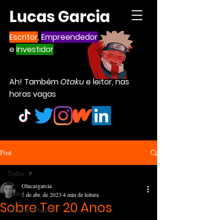
Lucas Garcia
Escritor
,
Empreendedor
e
Investidor
Ah! Também
Otaku
e leitor, nas
horas vagas
Post
Todos
Olucasgarcia
Todos
5 de abr. de 2023
4 min de leitura
Sobre Ter 20 Anos
Visão de Mundo