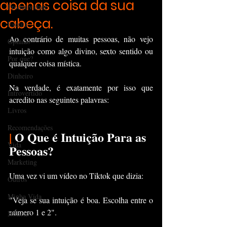
apenas coisa da sua
Produtividade
cabeça.
Escrita
Ao contrário de muitas pessoas, não vejo 
Opinião
intuição como algo divino, sexto sentido ou 
Por que?
qualquer coisa mística.
Dinheiro
Na verdade, é exatamente por isso que 
Introvertido
acredito nas seguintes palavras:
Livros
Recomendações
|
 O Que é Intuição Para as 
Vida
Pessoas?
Marketing
Uma vez vi um vídeo no Tiktok que dizia:
Outros
Minha Vida
"Veja se sua intuição é boa. Escolha entre o 
número 1 e 2".
Notion