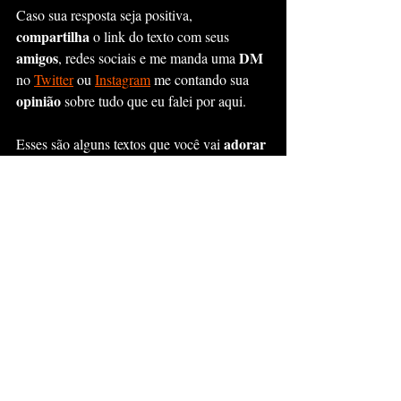
Caso sua resposta seja positiva, 
compartilha
 o link do texto com seus 
amigos
DM 
, redes sociais e me manda uma 
no 
Twitter
 ou 
Instagram
 me contando sua 
opinião 
sobre tudo que eu falei por aqui.  
adorar
Esses são alguns textos que você vai 
ler:
Como Eu Uso o Twitter Para Ter e 
Testar Ideias?
Passei Os Último 365 Dias Publicando 
Texto — 7 Lições que Aprendi
;
Volume e Consistência Sempre 
Ganham
;
Torne-se Bom Fazendo O Mesmo Que 
Van Gogh Fez
;
O Que Yatora Yaguchi Nos Ensina 
Sobre Obsessão?
;