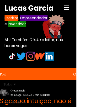
Lucas Garcia
Escritor
,
Empreendedor
e
Investidor
Ah! Também
Otaku
e leitor, nas
horas vagas
Post
Todos
Olucasgarcia
Todos
26 de ago. de 2022
2 min de leitura
Siga sua intuição, não é
Visão de Mundo