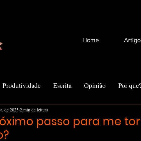
Home
Artigo
Produtividade
Escrita
Opinião
Por que
Recomendações
Vida
Marketing
Outro
br. de 2025
2 min de leitura
róximo passo para me to
o?