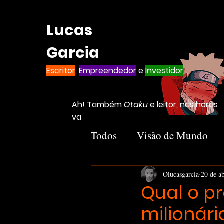
Lucas
Garcia
Escritor
,
Empreendedor
e
Investidor
Ah! Também
Otaku
e leitor, nas horas
vagas
Todos
Visão de Mundo
Introvertido
Livros
Olucasgarcia
20 de a
Qual o p
milionári
Notion
Negócios