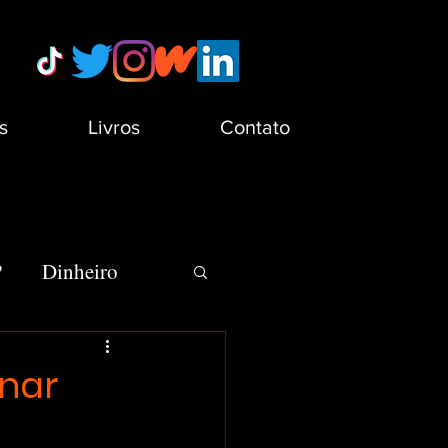
s
Livros
Contato
?
Dinheiro
s
Minha Vida
rnar