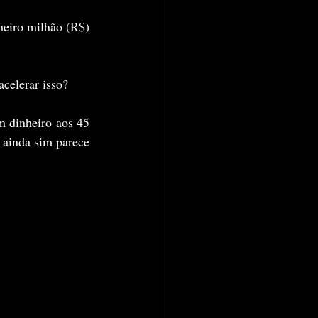
meiro milhão (R$) 
celerar isso?
m dinheiro aos 45 
 ainda sim parece 