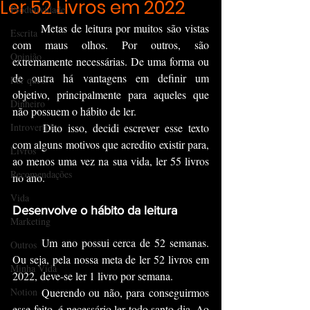
Ler 52 Livros em 2022
Produtividade
	Metas de leitura por muitos são vistas 
Escrita
com maus olhos. Por outros, são 
Opinião
extremamente necessárias. De uma forma ou 
de outra há vantagens em definir um 
Por que?
objetivo, principalmente para aqueles que 
Dinheiro
não possuem o hábito de ler.
Introvertido
	Dito isso, decidi escrever esse texto 
com alguns motivos que acredito existir para, 
Livros
ao menos uma vez na sua vida, ler 55 livros 
Recomendações
no ano.
Vida
Desenvolve o hábito da leitura
Marketing
	Um ano possui cerca de 52 semanas. 
Outros
Ou seja, pela nossa meta de ler 52 livros em 
Minha Vida
2022, deve-se ler 1 livro por semana. 
Notion
	Querendo ou não, para conseguirmos 
esse feito, é necessário ler todo santo dia. Ao 