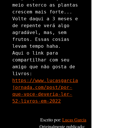
meio esterco as plantas 
crescem mais forte... 
Volte daqui a 3 meses e 
de repente verá algo 
agradável, mas, sem 
frutos. Essas cosias 
levam tempo haha. 

Aqui o link para 
compartilhar com seu 
amigo que não gosta de 
https://www.lucasgarcia
jornada.com/post/por-
que-voce-deveria-ler-
52-livros-em-2022
Escrito por: 
Lucas Garcia
Originalmente publicado: 