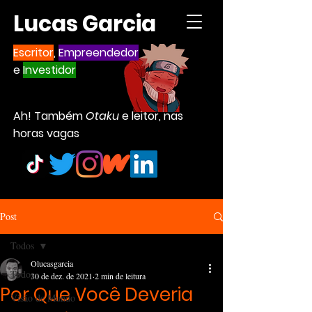
Lucas Garcia
Escritor
,
Empreendedor
e
Investidor
Ah! Também
Otaku
e leitor, nas
horas vagas
Post
Todos
Olucasgarcia
Todos
30 de dez. de 2021
2 min de leitura
Por Que Você Deveria
Visão de Mundo