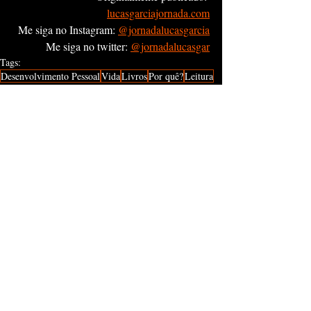
lucasgarciajornada.com
Me siga no Instagram: 
@jornadalucasgarcia
Me siga no twitter: 
@jornadalucasgar
Tags:
Desenvolvimento Pessoal
Vida
Livros
Por quê?
Leitura
Visão de Mundo
Por que?
Opinião
Posts recentes
Ver tudo