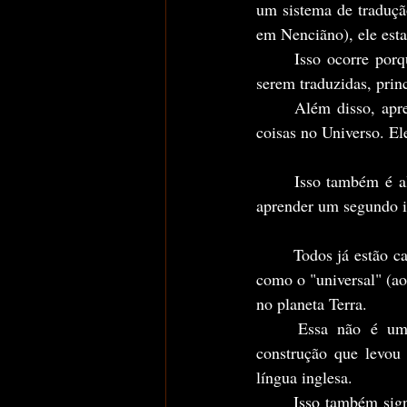
um sistema de traduç
em Nenciãno), ele est
	Isso ocorre porque, vários dos termos, significados, expressões e palavras são impossíveis de 
serem traduzidas, prin
	Além disso, apr
coisas no Universo. El
	Isso também é algo que acontece em nossa realidade. Mais precisamente, quando você busca 
aprender um segundo 
	Todos já estão cansados de saber que, assim como no meu livro onde um idioma é classificado 
como o "universal" (ao
no planeta Terra.
	Essa não é uma classificação aleatória dada pelos Estados Unidos ao mundo. Foi uma 
construção que levou 
língua inglesa.
	Isso também significa que, graças a toda essa construção, um enorme acervo de conhecimento 