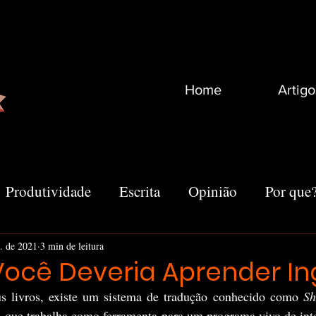
Home
Artigo
Produtividade
Escrita
Opinião
Por que
Recomendações
Vida
Marketing
Outro
t. de 2021
3 min de leitura
Você Deveria Aprender In
 livros, existe um sistema de tradução conhecido como 
Sh
que trabalha como ferramenta para um programa vivo de inteli