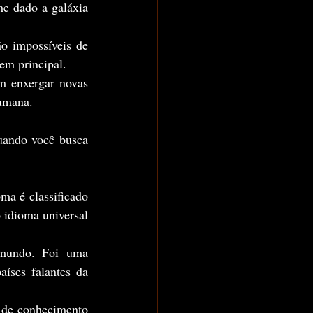
e dado a
galáxia 
em principal.
m enxergar novas 
humana.
 idioma universal 
íses falantes da 