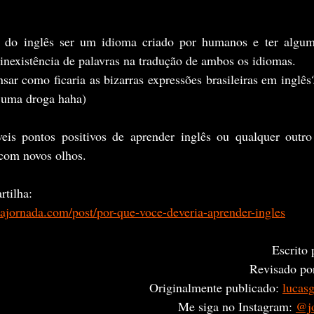
nexistência de palavras na tradução de ambos os idiomas.
é uma droga haha)
com novos olhos. 
rtilha:
ajornada.com/post/por-que-voce-deveria-aprender-ingles
Escrito 
Revisado por
Originalmente publicado: 
lucas
Me siga no Instagram: 
@jo