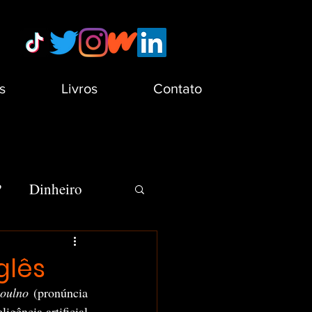
s
Livros
Contato
?
Dinheiro
s
Minha Vida
glês
oulno 
(pronúncia 
gência artificial 