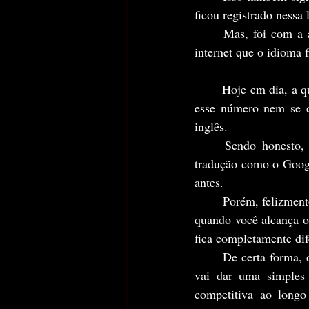
ficou registrado nessa 
	Mas, foi com a ascensão dos Estados Unidos em diversas áreas como tecnologia, negócios e 
internet que o idioma 
	Hoje em dia, a quantidade de coisas que você consegue aprender na internet é gigantesca. Mas, 
esse número nem se co
inglês.
	Sendo honesto, uma vez eu quase cedi ao argumento que graças as novas tecnologias de 
tradução como o Googl
antes.
	Porém, felizmente por não ceder a isso e continuar buscando desenvolver o idioma, percebi que 
quando você alcança o
fica completamente dif
	De certa forma, dominar o inglês como seu segundo idioma, não é apenas uma ferramenta que 
vai dar uma simples
competitiva ao longo