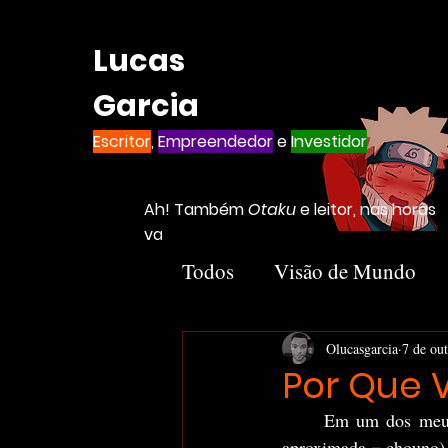
Lucas
Garcia
Escritor
,
Empreendedor
e
Investidor
Ah! Também
Otaku
e leitor, nas horas
vagas
Todos
Visão de Mundo
Introvertido
Livros
Olucasgarcia
7 de ou
Por Que 
	Em um dos meus
Notion
Negócios
aproximada = chouno), 