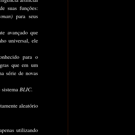
e suas funções: 
wman) 
para seus 
o universal, ele 
egras que em um 
 série de novas 
 sistema 
BLIC.