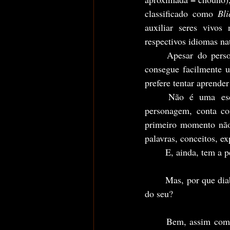
classificado como 
Bli
auxiliar seres vivos
respectivos idiomas na
	Apesar do personagem principal possuir acesso a esse sistema extremamente avançado que 
consegue facilmente u
prefere tentar aprender
	Não é uma escolha fácil. O idioma, além de ser completamente desconhecido para o 
personagem, conta co
primeiro momento não
palavras, conceitos, e
	E, ainda, tem a 
	Mas, por que diabos alguém escolheria aprender um idioma alienígena completamente aleatório 
do seu?
	Bem, assim como seu criador (vulgo eu haha), o personagem percebeu que apenas utilizando 