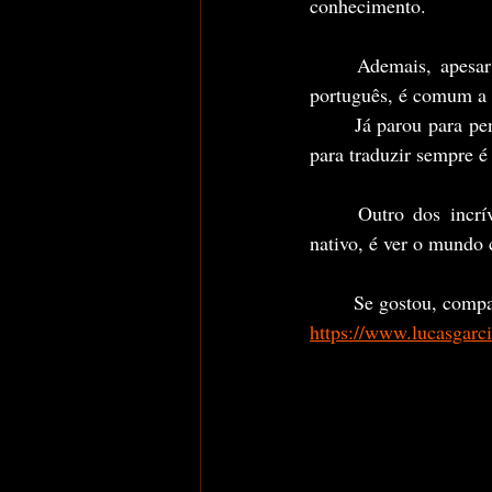
conhecimento.
	Ademais, apesar do inglês ser um idioma criado por humanos e ter alguma relação com o 
português, é comum a i
	Já parou para pensar como ficaria as bizarras expressões brasileiras em inglês? (Spoiller, se der 
para traduzir sempre 
	Outro dos incríveis pontos positivos de aprender inglês ou qualquer outro idioma além do 
nativo, é ver o mundo 
	Se gostou, compa
https://www.lucasgarci