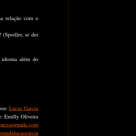
por: 
Lucas Garcia
: Emilly Oliveira
garciajornada.com
rnadalucasgarcia