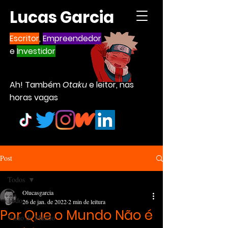
Lucas Garcia
Escritor
,
Empreendedor
e
Investidor
Ah! Também
Otaku
e leitor, nas
horas vagas
Post
Todos
Olucasgarcia
Todos
26 de jan. de 2022
2 min de leitura
Por Que o Mundo Não é
Visão de Mundo