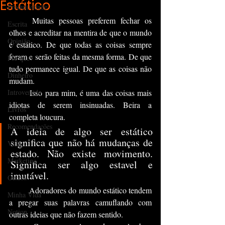
Estático
Produtividade
	Muitas pessoas preferem fechar os 
Escrita
olhos e acreditar na mentira de que o mundo 
Opinião
é estático. De que todas as coisas sempre 
foram e serão feitas da mesma forma. De que 
Por que?
tudo permanece igual. De que as coisas não 
Dinheiro
mudam.
Introvertido
	Isso para mim, é uma das coisas mais 
idiotas de serem insinuadas. Beira a 
Livros
completa loucura.
Recomendações
A ideia de algo ser estático 
significa que não há mudanças de 
Vida
estado. Não existe movimento. 
Marketing
Significa ser algo estavel e 
imutável.
Outros
	Adoradores do mundo estático tendem 
Minha Vida
a pregar suas palavras camuflando com 
Notion
outras ideias que não fazem sentido.