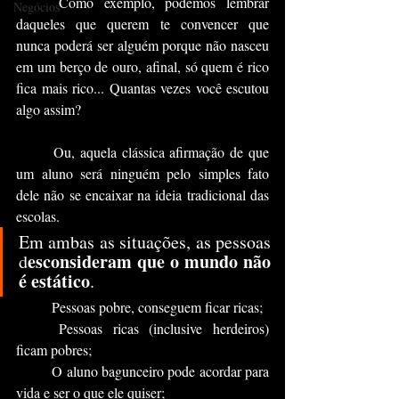
	Como exemplo, podemos lembrar 
Negócios
daqueles que querem te convencer que 
nunca poderá ser alguém porque não nasceu 
em um berço de ouro, afinal, só quem é rico 
fica mais rico... Quantas vezes você escutou 
algo assim?
	Ou, aquela clássica afirmação de que 
um aluno será ninguém pelo simples fato 
dele não se encaixar na ideia tradicional das 
escolas.
Em ambas as situações, as pessoas 
esconsideram que o mundo não 
d
é estático
.
	Pessoas pobre, conseguem ficar ricas;
	Pessoas ricas (inclusive herdeiros) 
ficam pobres;
	O aluno bagunceiro pode acordar para 
vida e ser o que ele quiser;