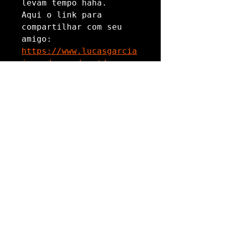
levam tempo haha. 

Aqui o link para 
compartilhar com seu 
https://www.lucasgarcia
jornada.com/post/por-
que-o-mundo-nao-e-
estatico
Escrito por: 
Lucas Garcia
Originalmente publicado: 
lucasgarciajornada.com
Me siga no Instagram: 
@jornadalucasgarcia
Me siga no twitter: 
@jornadalucasgar
Tags:
Desenvolvimento Pessoal
Por quê?
Visão de Mundo
Por que?