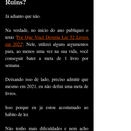
Ruins?
Negócios
Já adianto que não.
Na verdade, no início do ano publiquei o 
texto '
Por Que Você Deveria Ler 52 Livros 
em 2022
'. Nele, utilizei alguns argumentos 
para, ao menos uma vez na sua vida, você 
conseguir bater a meta de 1 livro por 
semana.
Deixando isso de lado, preciso admitir que 
mesmo em 2021, eu não defini uma meta de 
livros.
Isso porque eu já estou acostumado ao 
hábito de ler.
Não tenho mais dificuldades e nem acho 