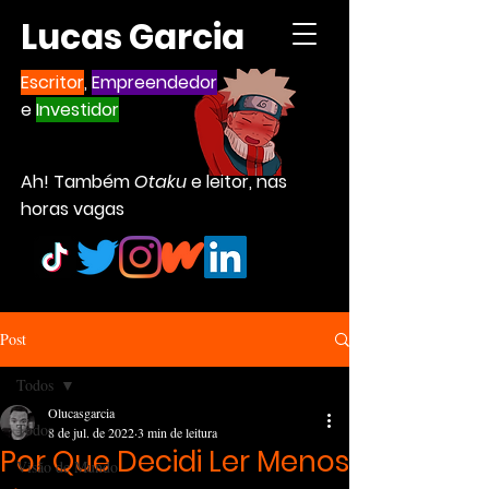
Lucas Garcia
Escritor
,
Empreendedor
e
Investidor
Ah! Também
Otaku
e leitor, nas
horas vagas
Post
Todos
Olucasgarcia
Todos
8 de jul. de 2022
3 min de leitura
Por Que Decidi Ler Menos
Visão de Mundo