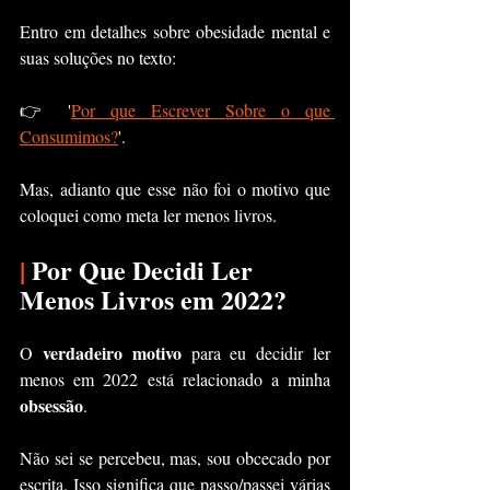
Entro em detalhes sobre obesidade mental e 
suas soluções no texto:
👉 '
Por que Escrever Sobre o que 
Consumimos?
'.
Mas, adianto que esse não foi o motivo que 
coloquei como meta ler menos livros.
|
 Por Que Decidi Ler 
Menos Livros em 2022?
verdadeiro motivo
O 
 para eu decidir ler 
menos em 2022 está relacionado a minha 
obsessão
.
Não sei se percebeu, mas, sou obcecado por 
escrita. Isso significa que passo/passei várias 