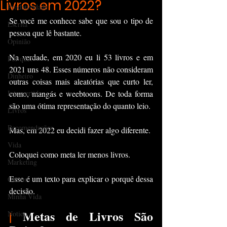
Livros em 2022?
Produtividade
Se você me conhece sabe que sou o tipo de 
Escrita
pessoa que lê bastante.
Opinião
Na verdade, em 2020 eu li 53 livros e em 
Por que?
2021 uns 48. Esses números não consideram 
Dinheiro
outras coisas mais aleatórias que curto ler, 
Introvertido
como, mangás e weebtoons. De toda forma 
são uma ótima representação do quanto leio.
Livros
Recomendações
Mas, em 2022 eu decidi fazer algo diferente.
Vida
Coloquei como meta ler menos livros.
Marketing
Esse é um texto para explicar o porquê dessa 
Outros
decisão.
Minha Vida
|
 Metas de Livros São 
Notion