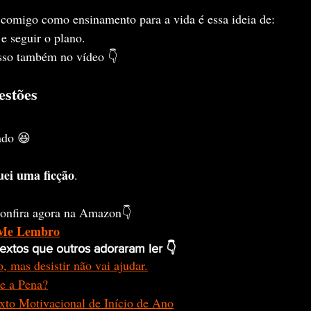
 comigo como ensinamento para a vida é essa ideia de:
 e seguir o plano.
sso também no vídeo 👇
estões
ado 😆
uei uma ficção
.
 confira agora na Amazon👇
 Me Lembro
textos que outros adoraram ler 👇
, mas desistir não vai ajudar.
e a Pena?
xto Motivacional de Início de Ano