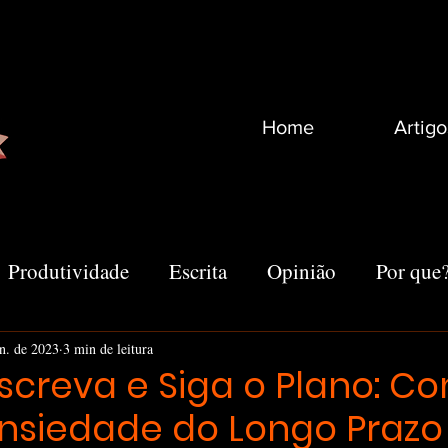
Home
Artigo
Produtividade
Escrita
Opinião
Por que
Recomendações
Vida
Marketing
Outro
an. de 2023
3 min de leitura
Escreva e Siga o Plano: C
 Ansiedade do Longo Prazo