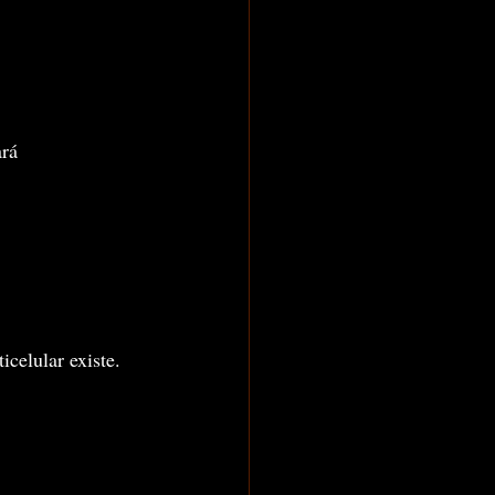
rá 
celular existe.