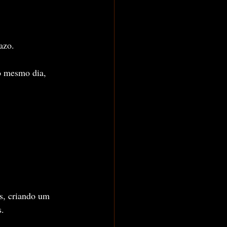
azo.
o mesmo dia, 
s, criando um 
s.