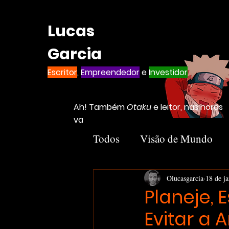
Lucas
Garcia
Escritor
,
Empreendedor
e
Investidor
Ah! Também
Otaku
e leitor, nas horas
vagas
Todos
Visão de Mundo
Introvertido
Livros
Olucasgarcia
18 de j
Planeje, 
Evitar a
Notion
Negócios