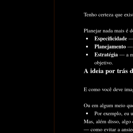
Tenho certeza que exis
Planejar nada mais é do
Especificidade
 —
Planejamento
 — 
Estratégia
 — a m
objetivo.
A ideia por trás 
E como você deve imagi
Ou em algum meio que 
Por exemplo, eu u
Mas, além disso, algo 
— como evitar a ansied