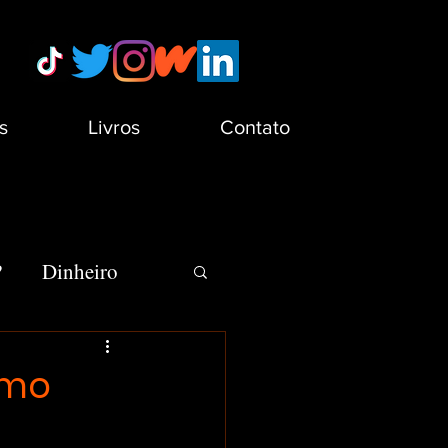
s
Livros
Contato
?
Dinheiro
s
Minha Vida
omo