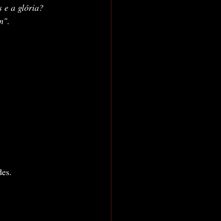
 e a glória?
m".
des.