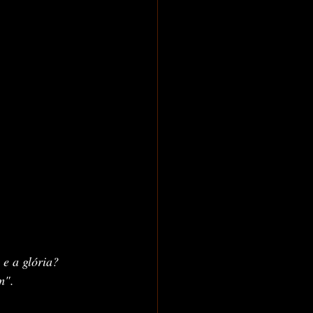
 e a glória?
m".