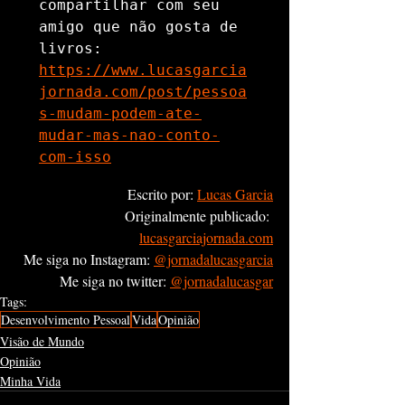
compartilhar com seu 
amigo que não gosta de 
https://www.lucasgarcia
jornada.com/post/pessoa
s-mudam-podem-ate-
mudar-mas-nao-conto-
com-isso
Escrito por: 
Lucas Garcia
Originalmente publicado: 
lucasgarciajornada.com
Me siga no Instagram: 
@jornadalucasgarcia
Me siga no twitter: 
@jornadalucasgar
Tags:
Desenvolvimento Pessoal
Vida
Opinião
Visão de Mundo
Opinião
Minha Vida