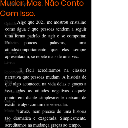
Mudar, Mas, Não Conto
Produtividade
Com Isso.
Escrita
	Algo que 2021 me mostrou cristalino 
Opinião
como água é que pessoas tendem a seguir 
Por que?
uma forma padrão de agir e se comportar. 
Em poucas palavras, uma 
Dinheiro
atitude/comportamento que elas sempre 
Introvertido
apresentaram, se repete mais de uma vez.
Livros
	É fácil acreditarmos na clássica 
Recomendações
narrativa que pessoas mudam. A história de 
Vida
que algo aconteceu na vida delas e graças a 
isso todas as atitudes negativas daquele 
Marketing
ponto em diante simplesmente deixam de 
Outros
existir, é algo comum de se escutar.
Minha Vida
	Talvez, nem precise de uma história 
tão dramática e exagerada. Simplesmente, 
Notion
acreditamos na mudança graças ao tempo. 