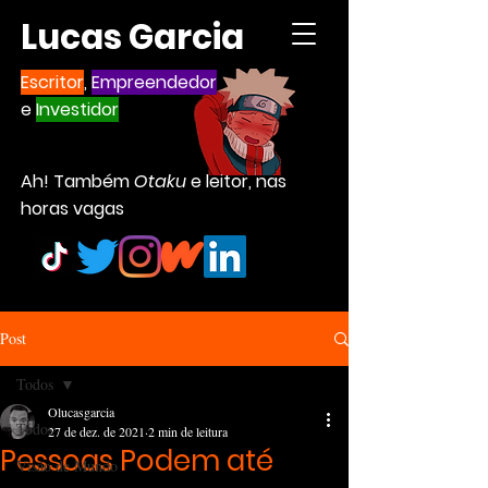
Lucas Garcia
Escritor
,
Empreendedor
e
Investidor
Ah! Também
Otaku
e leitor, nas
horas vagas
Post
Todos
Olucasgarcia
Todos
27 de dez. de 2021
2 min de leitura
Pessoas Podem até
Visão de Mundo