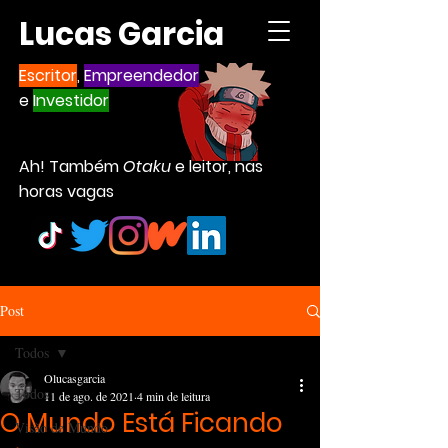
Lucas Garcia
Escritor
,
Empreendedor
e
Investidor
Ah! Também
Otaku
e leitor, nas
horas vagas
Post
Todos
Olucasgarcia
Todos
11 de ago. de 2021
4 min de leitura
O Mundo Está Ficando
Visão de Mundo