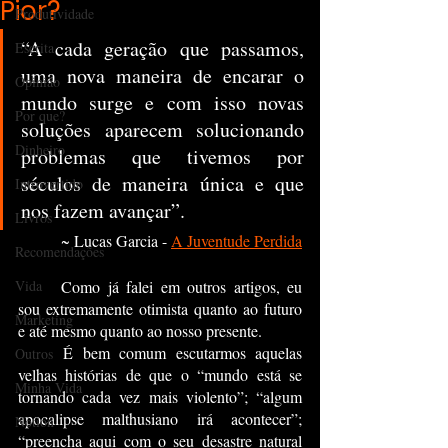
Pior?
Produtividade
“A cada geração que passamos, 
Escrita
uma nova maneira de encarar o 
Opinião
mundo surge e com isso novas 
Por que?
soluções aparecem solucionando 
Dinheiro
problemas que tivemos por 
séculos de maneira única e que 
Introvertido
nos fazem avançar”.
Livros
~ Lucas Garcia - 
A Juventude Perdida
Recomendações
Vida
	Como já falei em outros artigos, eu 
sou extremamente otimista quanto ao futuro 
Marketing
e até mesmo quanto ao nosso presente.
	É bem comum escutarmos aquelas 
Outros
velhas histórias de que o “mundo está se 
Minha Vida
tornando cada vez mais violento”; “algum 
apocalipse malthusiano irá acontecer”; 
Notion
“preencha aqui com o seu desastre natural 