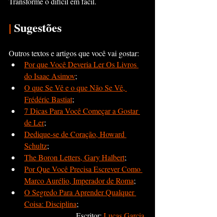
Transforme o díficil em fácil.
|
 Sugestões
Outros textos e artigos que você vai gostar:
Por que Você Deveria Ler Os Livros 
do Isaac Asimov
;
O que Se Vê e o que Não Se Vê, 
Frédéric Bastiat
;
7 Dicas Para Você Começar a Gostar 
de Ler
;
Dedique-se de Coração, Howard 
Schultz
;
The Boron Letters, Gary Halbert
;
Por Que Você Precisa Escrever Como 
Marco Aurélio, Imperador de Roma
;
O Segredo Para Aprender Qualquer 
Coisa: Disciplina
;  
Escritor:
 Lucas Garcia