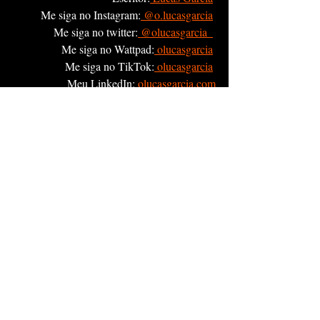
Me siga no Instagram:
 @o.lucasgarcia
Me siga no twitter:
 @olucasgarcia_
Me siga no Wattpad:
 olucasgarcia
Me siga no TikTok:
 olucasgarcia
Meu LinkedIn: 
olucasgarcia.com
Tags:
Escrita
Storytelling
Visão de Mundo
Escrita
Posts recentes
Ver tudo