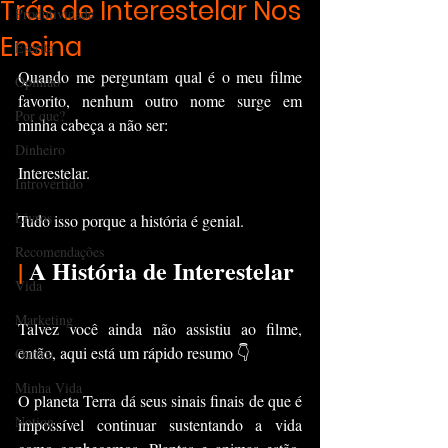
Trás de Interestelar Nos
Produtividade
Ensina
Escrita
Quando me perguntam qual é o meu filme 
Opinião
favorito, nenhum outro nome surge em 
Por que?
minha cabeça a não ser:
Dinheiro
Interestelar.
Introvertido
Livros
Tudo isso porque a história é genial.
Recomendações
|
 A História de Interestelar 
Vida
Marketing
Talvez você ainda não assistiu ao filme, 
então, aqui está um rápido resumo 👇
Outros
Minha Vida
O planeta Terra dá seus sinais finais de que é 
Notion
impossível continuar sustentando a vida 