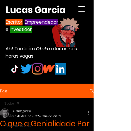
Lucas Garcia
Escritor
,
Empreendedor
e
Investidor
Ah! Também
Otaku
e leitor, nas
horas vagas
Post
Todos
Olucasgarcia
Todos
25 de dez. de 2022
2 min de leitura
O que a Genialidade Por
Visão de Mundo