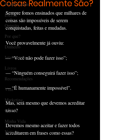
Coisas Realmente São?
Produtividade
Sempre fomos ensinados que milhares de 
Escrita
coisas são impossíveis de serem 
Opinião
conquistadas, feitas e mudadas. 
Por que?
Você provavelmente já ouviu:
Dinheiro
Introvertido
— “Você não pode fazer isso”;
Livros
— “Ninguém conseguirá fazer isso”;
Recomendações
— “É humanamente impossível”.
Vida
Marketing
Mas, será mesmo que devemos acreditar 
nisso?
Outros
Minha Vida
Devemos mesmo aceitar e fazer todos 
Notion
acreditarem em frases como essas?