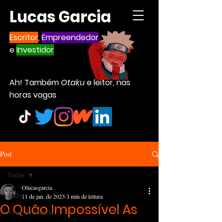
Lucas Garcia
Escritor
,
Empreendedor
e
Investidor
Ah! Também
Otaku
e leitor, nas
horas vagas
Post
Todos
Olucasgarcia
Todos
11 de jan. de 2023
3 min de leitura
O Quão Impossível As
Visão de Mundo