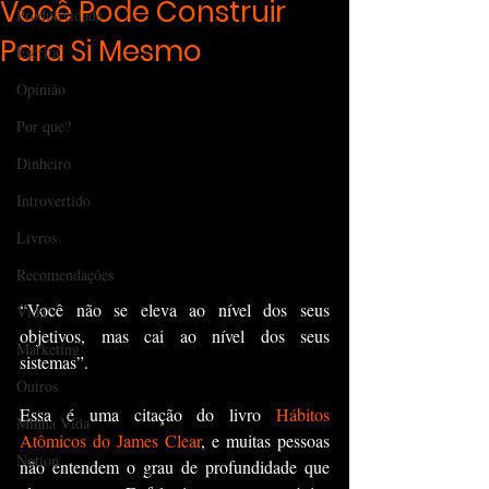
Você Pode Construir
Produtividade
Para Si Mesmo
Escrita
Opinião
Por que?
Dinheiro
Introvertido
Livros
Recomendações
“Você não se eleva ao nível dos seus 
Vida
objetivos, mas cai ao nível dos seus 
Marketing
sistemas”.
Outros
Essa é uma citação do livro 
Hábitos 
Minha Vida
Atômicos do James Clear
, e muitas pessoas 
Notion
não entendem o grau de profundidade que 