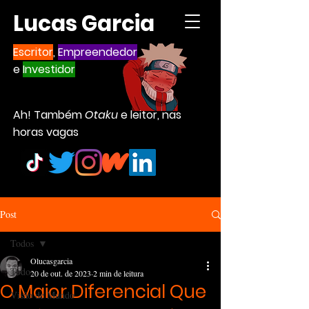
Lucas Garcia
Escritor
,
Empreendedor
e
Investidor
Ah! Também
Otaku
e leitor, nas
horas vagas
Post
Todos
Olucasgarcia
Todos
20 de out. de 2023
2 min de leitura
O Maior Diferencial Que
Visão de Mundo