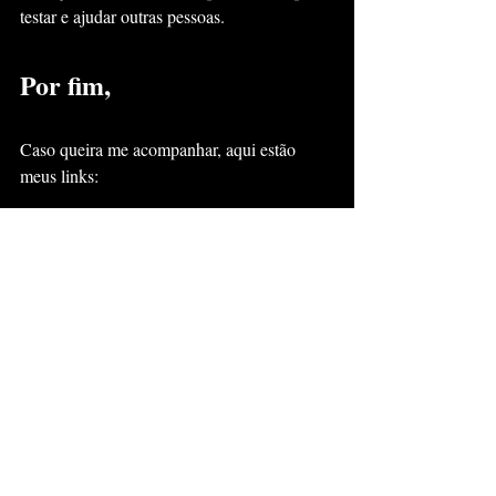
testar e ajudar outras pessoas.
Por fim,
Caso queira me acompanhar, aqui estão 
meus links:
📍
https://www.tiktok.com/@lucasbilion
📍
https://www.instagram.com/lucasbilionn/
📍
https://twitter.com/lucasbilion
📍 
https://www.youtube.com/@lucasbilion
Vamos ver até onde chegaremos 🪶😆
📍 Esses são alguns textos 
que outros adoraram ler 👇
O Poder do Diário: 7 Perguntas-Chave 