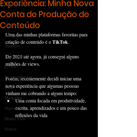
Experiência: Minha Nova
Produtividade
Conta de Produção de
Escrita
Conteúdo
Opinião
Uma das minhas plataformas favoritas para 
Por que?
TikTok
criação de conteúdo é o 
.
Dinheiro
Introvertido
De 2021 até agora, já consegui alguns 
milhões de views.
Livros
Recomendações
Porém, recentemente decidi iniciar uma 
nova experiência que algumas pessoas 
Vida
vinham me cobrando a algum tempo:
Marketing
Uma conta focada em produtividade, 
escrita, aprendizados e um pouco das 
Outros
reflexões da vida
Minha Vida
Notion