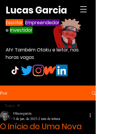
Lucas Garcia
Escritor
,
Empreendedor
e
Investidor
Ah! Também
Otaku
e leitor, nas
horas vagas
Post
Todos
Olucasgarcia
Todos
3 de jan. de 2023
2 min de leitura
O Início de Uma Nova
Visão de Mundo