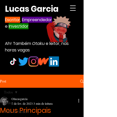
Lucas Garcia
Escritor
,
Empreendedor
e
Investidor
Ah! Também
Otaku
e leitor, nas
horas vagas
Post
Todos
Olucasgarcia
Todos
5 de fev. de 2023
3 min de leitura
Meus Principais
Visão de Mundo