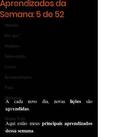
Aprendizados da
Produtividade
Semana: 5 de 52
Escrita
Opinião
Por que?
Dinheiro
Introvertido
Livros
Recomendações
Vida
Marketing
lições
A cada novo dia, novas 
 são 
aprendidas
.
Outros
Minha Vida
principais aprendizados 
Aqui estão meus 
Notion
dessa semana
.