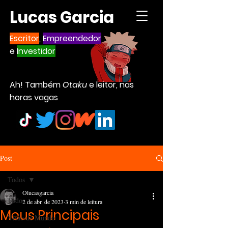
Lucas Garcia
Escritor
,
Empreendedor
e
Investidor
Ah! Também
Otaku
e leitor, nas
horas vagas
Post
Todos
Olucasgarcia
Todos
2 de abr. de 2023
3 min de leitura
Meus Principais
Visão de Mundo