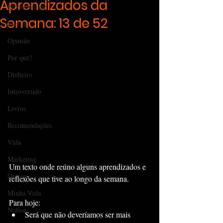
Aprendizados da
Produtividade
Semana: 13 de 52
Escrita
Opinião
Por que?
Dinheiro
Introvertido
Livros
Recomendações
Vida
Marketing
Um texto onde reúno alguns aprendizados e 
Outros
reflexões que tive ao longo da semana.
Minha Vida
Para hoje:
Notion
Será que não deveríamos ser mais 