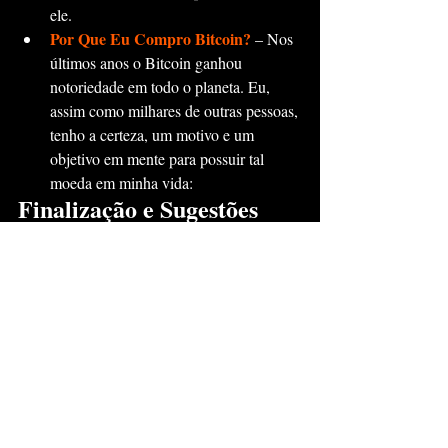
ele.
Por Que Eu Compro Bitcoin?
– Nos 
últimos anos o Bitcoin ganhou 
notoriedade em todo o planeta. Eu, 
assim como milhares de outras pessoas, 
tenho a certeza, um motivo e um 
objetivo em mente para possuir tal 
moeda em minha vida:
Finalização e Sugestões
Tive a ideia de começar a escrever um texto 
assim graças a pergunta guia do meu diário 
“O que eu aprendi hoje?”.
Acho interessante fazer essa reflexão e 
compartilhar com as pessoas.
Aqui está o link do texto anterior: