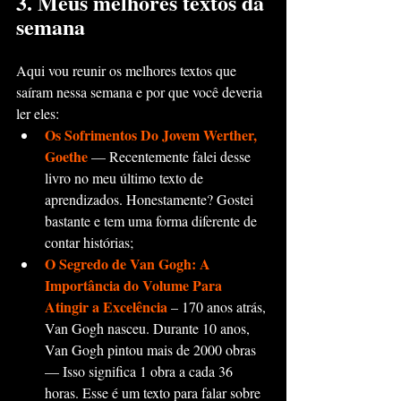
3. Meus melhores textos da 
semana
Aqui vou reunir os melhores textos que 
saíram nessa semana e por que você deveria 
ler eles:
Os Sofrimentos Do Jovem Werther, 
Goethe
 — Recentemente falei desse 
livro no meu último texto de 
aprendizados. Honestamente? Gostei 
bastante e tem uma forma diferente de 
contar histórias;
O Segredo de Van Gogh: A 
Importância do Volume Para 
Atingir a Excelência
 – 170 anos atrás, 
Van Gogh nasceu. Durante 10 anos, 
Van Gogh pintou mais de 2000 obras 
— Isso significa 1 obra a cada 36 
horas. Esse é um texto para falar sobre 