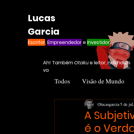
Lucas
Garcia
Escritor
,
Empreendedor
e
Investidor
Ah! Também
Otaku
e leitor, nas horas
vagas
Todos
Visão de Mundo
Introvertido
Livros
Olucasgarcia
5 de jul
A Subjeti
é o Verda
Notion
Negócios