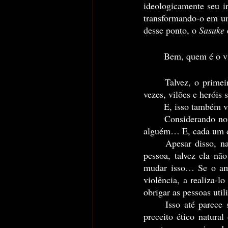
ideologicamente seu i
transformando-o em um
desse ponto, o 
Sasuke
	Bem, quem é o v
	Talvez, o primeiro ponto que eu gostaria de fazer com esse artigo é a constatação de que, às 
vezes, vilões e heróis
	E, isso também 
	Considerando nosso dia-a-dia de pessoas comuns, cada um de nós será um vilão na história de 
alguém… E, cada um de
	Apesar disso, nada muda ou justifica a violação da ética… Se o amor da sua vida for uma 
pessoa, talvez ela nã
mudar isso… Se o amo
violência, a realiza-
obrigar as pessoas uti
	Isso até parece ser óbvio… Porém, quando vamos para a realidade e passamos a ignorar o 
preceito ético natural