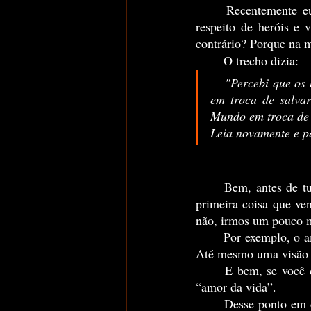
	Recentemente eu escrevi um trecho para um de meus livros, onde, eu falava um pouco a 
respeito de heróis e 
contrário? Porque na m
	O trecho dizia:
— "Percebi que os h
em troca de salvar
Mundo em troca de 
Leia novamente e p
	Bem, antes de tudo, o que podemos definir como o “amor da vida” de uma pessoa? Talvez, a 
primeira coisa que ve
não, irmos um pouco 
	Por exemplo, o amor da vida de um “vilão” pode ser ele mesmo… Um desejo… Uma pessoa… 
Até mesmo uma visão
	E bem, se você começar a reparar, muitos vilões da atualidade, começaram a ter este tipo de 
“amor da vida”.
	Desse ponto em diante, os vilões começaram a despertar características mais “humanas”... Em 