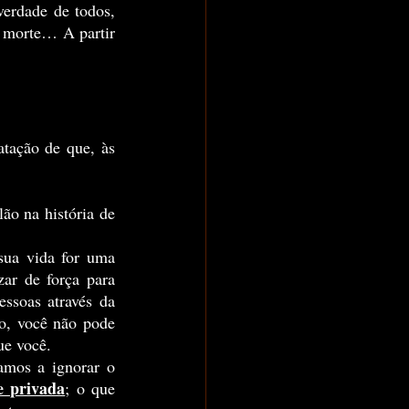
erdade de todos, 
 morte… A partir 
ar de força para 
soas através da 
o, você não pode 
ue você.
e privada
; o que 