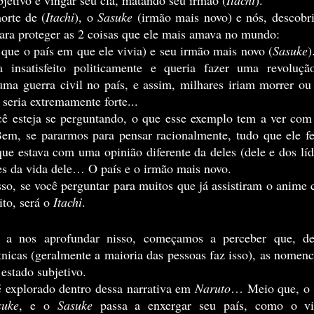
bjetivo e vingar seu clã, matando seu irmão (
Itachi
).
orte de (
Itachi
), o 
Sasuke
 (irmão mais novo) e nós, descobr
ara proteger as 2 coisas que ele mais amava no mundo:
 que o país em que ele vivia) e seu irmão mais novo (
Sasuke
)
a insatisfeito politicamente e queria fazer uma revolução
ma guerra civil no país, e assim, milhares iriam morrer ou e
 seria extremamente forte...
Bem, se pararmos para pensar racionalmente, tudo que ele fez
e estava com uma opinião diferente da deles (dele e dos líde
es da vida dele… O país e o irmão mais novo.
to, será o 
Itachi
.
nicas (geralmente a maioria das pessoas faz isso), as nomencl
estado subjetivo.
é explorado dentro dessa narrativa em 
Naruto
… Meio que, o 
suke
, e o 
Sasuke
 passa a enxergar seu país, como o vi