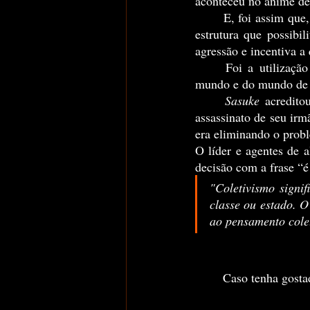
aconteceu no anime de
	E, foi assim que, muitos genocídios ocorreram na história da nossa humanidade… Para mim, a 
estrutura que possibil
agressão e incentiva a 
	Foi a utilização desse poder coercitivo, que matou milhares de pessoas ao redor do nosso 
mundo e do mundo de
Sasuke
 acredito
assassinato de seu ir
era eliminando o probl
O líder e agentes de 
decisão com a frase “
"Coletivismo signi
classe ou estado. O
ao pensamento cole
	Caso tenha gosta