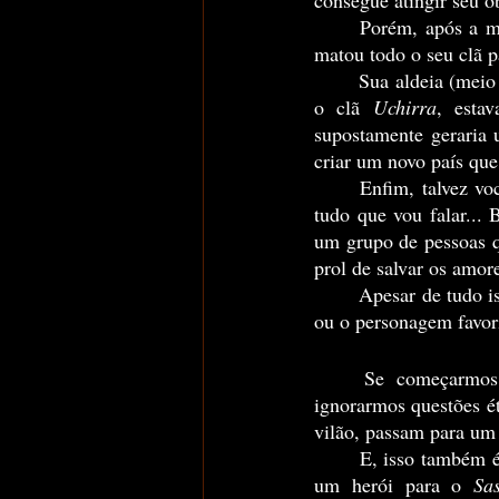
consegue atingir seu o
	Porém, após a m
matou todo o seu clã p
	Sua aldeia (meio
o clã 
Uchirra
, estav
supostamente geraria u
criar um novo país que
	Enfim, talvez você esteja se perguntando, o que esse exemplo tem a ver com tudo que falei, e 
tudo que vou falar... 
um grupo de pessoas qu
prol de salvar os amor
	Apesar de tudo isso, se você perguntar para muitos que já assistiram o anime completo, um dos 
ou o personagem favori
	Se começarmos a nos aprofundar nisso, começamos a perceber que, de certa forma ao 
ignorarmos questões ét
vilão, passam para um 
	E, isso também 
um herói para o 
Sa