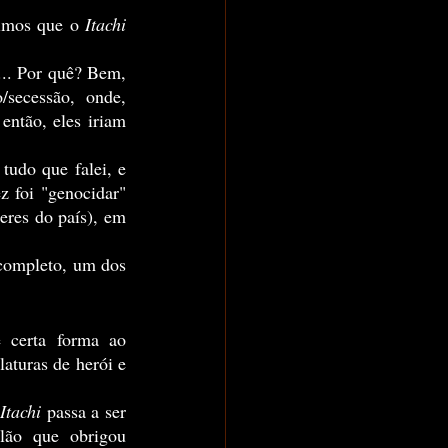
imos que o 
Itachi 
... Por quê? Bem, 
/secessão, onde, 
ntão, eles iriam 
 foi "genocidar" 
res do país), em  
aturas de herói e 
Itachi
 passa a ser 
lão que obrigou 