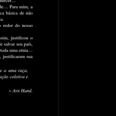
contecer… 
ica básica de não 
ia.
m, justificou o 
e salvar seu país, 
e toda uma etnia… 
, justificaram sua 
e a uma raça, 
ção coletiva e 
~ Ayn Hand.