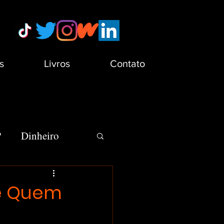
s
Livros
Contato
?
Dinheiro
s
Minha Vida
 e Quem