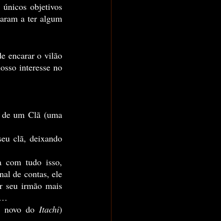
únicos objetivos 
aram a ter algum 
sso interesse no 
a de um Clã (uma 
eu clã, deixando 
l de contas, ele 
r seu irmão mais 
ã…
s novo do 
Itachi
) 