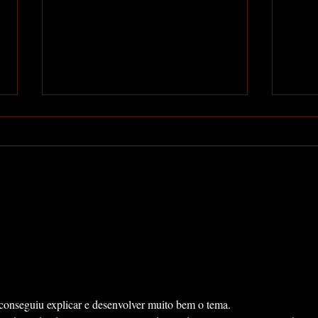
O Mundo Será dos
Min
Generalistas
202
onseguiu explicar e desenvolver muito bem o tema.