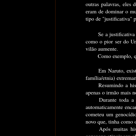
outras palavras, eles 
eram de dominar o mun
tipo de "justificativa"
	Se a justificativa for algo que faça minimamente sentido para nós, deixamos de encarar o vilão 
como o pior ser do Un
vilão aumente.
	Como exemplo, q
	Em Naruto, exi
família/etnia) extrema
	Resumindo a his
apenas o irmão mais 
	Durante toda a primeira parte dessa história, e assim que você se depara com tudo isso, 
automaticamente encar
cometeu um genocídio
novo que, tinha como o
	Após muitas hi