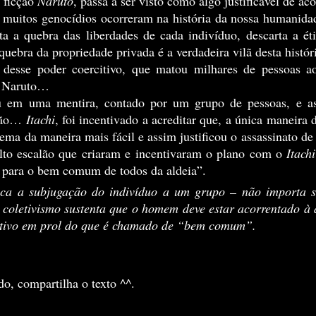
 ficção 
Naruto
, passa a ser visto como algo justificável de a
ita a quebra das liberdades de cada indivíduo, descarta a ét
quebra da propriedade privada é a verdadeira vilã desta histór
 Naruto… 
u em uma mentira, contado por um grupo de pessoas, e assi
mão… 
Itachi
, foi incentivado a acreditar que, a única maneira d
ema da maneira mais fácil e assim justificou o assassinato d
alto escalão que criaram e incentivaram o plano com o 
Itachi
é para o bem comum de todos da aldeia”.
fica a subjugação do indivíduo a um grupo – não importa s
 coletivismo sustenta que o homem deve estar acorrentado à a
tivo em prol do que é chamado de “bem comum”. 
do, compartilha o texto ^^.