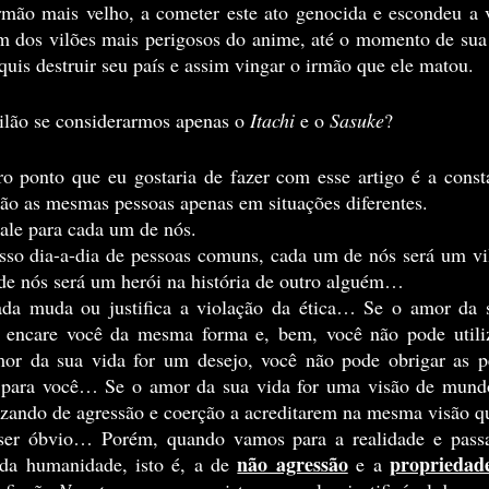
rmão mais velho, a cometer este ato genocida e escondeu a v
 dos vilões mais perigosos do anime, até o momento de sua
 quis destruir seu país e assim vingar o irmão que ele matou.
ilão se considerarmos apenas o 
Itachi
 e o 
Sasuke
? 
 são as mesmas pessoas apenas em situações diferentes.
vale para cada um de nós.
 nós será um herói na história de outro alguém… 
o encare você da mesma forma e, bem, você não pode utiliz
r da sua vida for um desejo, você não pode obrigar as pes
lo para você… Se o amor da sua vida for uma visão de mund
lizando de agressão e coerção a acreditarem na mesma visão q
não agressão
propriedad
 da humanidade, isto é, a de 
 e a 