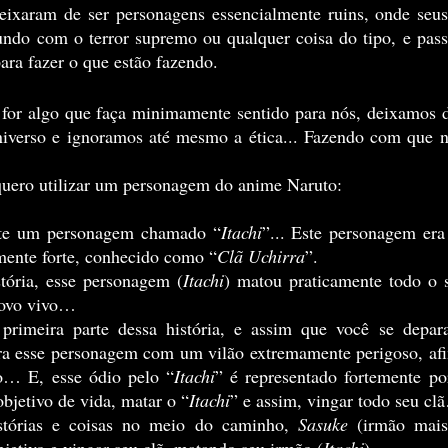
deixaram de ser personagens essencialmente ruins, onde seus 
do com o terror supremo ou qualquer coisa do tipo, e pass
 para fazer o que estão fazendo.
iverso e ignoramos até mesmo a ética... Fazendo com que no
uero utilizar um personagem do anime Naruto:
ste um personagem chamado “
Itachi
”... Este personagem er
mente forte, conhecido como “
Clã Uchirra
”.
tória, esse personagem (
Itachi
) matou praticamente todo o s
novo vivo…
a esse personagem com um vilão extremamente perigoso, afina
… E, esse ódio pelo “
Itachi
” é representado fortemente po
bjetivo de vida, matar o “
Itachi
” e assim, vingar todo seu cl
stórias e coisas no meio do caminho, 
Sasuke
 (irmão mai