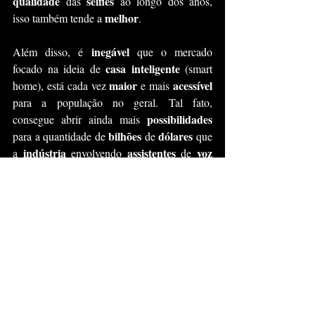
qualidade
selfies
 das 
 ao longo dos anos, 
melhor
isso também tende a 
.
inegável
Além disso, é 
 que o mercado 
casa inteligente
focado na ideia de 
 (smart 
maior
acessível 
home), está cada vez 
 e mais 
para a população no geral. Tal fato, 
possibilidades 
consegue abrir ainda mais 
bilhões 
dólares
para a quantidade de 
de 
 que 
indústria 
assistentes 
voz
a 
envolvendo 
de 
tornando
está se 
.
ótima hora
Em outras palavras, essa é uma 
atenção 
nova industria
para dar 
a essa 
.
|
 Finalização e Sugestões
propósito 
Esse artigo foi escrito com o 
de 