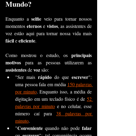
Mundo?
selfie 
Enquanto a 
veio para tornar nossos 
eternos 
vistos
momentos 
e 
, as assistentes de 
voz estão aqui para tornar nossa vida mais 
fácil 
eficiente
e 
.
principais 
Como mostrou o estudo, os 
motivos
 para as pessoas utilizarem as 
assistentes 
voz
de 
 são: 
rápido
escrever
"Ser mais 
 do que 
": 
uma pessoa fala em média 
150 palavras 
por minuto
. Enquanto isso, a média de 
digitação em um teclado físico é de 
52 
palavras por minuto
 e no celular, esse 
número caí para 
38 palavras por 
minuto
.
Conveniente 
falar 
"
quando não pode 
escrever
ou 
": tal conveniência ocorre 