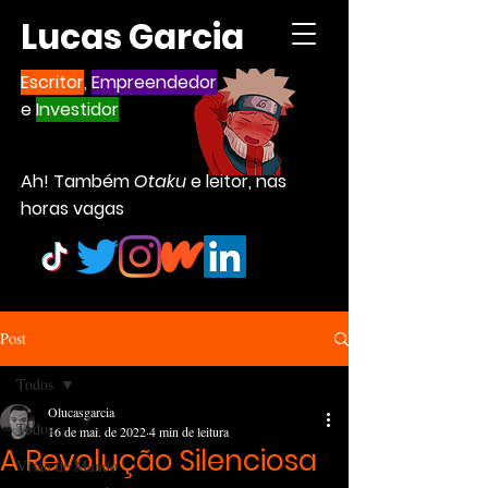
Lucas Garcia
Escritor
,
Empreendedor
e
Investidor
Ah! Também
Otaku
e leitor, nas
horas vagas
Post
Todos
Olucasgarcia
Todos
16 de mai. de 2022
4 min de leitura
A Revolução Silenciosa
Visão de Mundo