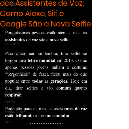
das Assistentes de Voz:
Produtividade
Como Alexa, Siri e
Escrita
Google São a Nova Selfie
Opinião
Pouquíssimas pessoas estão atentas, mas, as 
Por que?
assistentes 
voz 
nova selfie
de 
são a 
.
Dinheiro
Introvertido
Para quem não se lembra, tirar selfie se 
febre mundial
tornou uma 
 em 2013. O que 
Livros
apenas pessoas jovens tinham o costume 
Recomendações
"vergonhoso" de fazer, ficou mais do que 
todas 
gerações
popular entre 
as 
. Hoje em 
Vida
comum
dia, tirar selfies é tão 
 quanto 
Marketing
respirar
.
Outros
assistentes de voz
Pode não parecer, mas, as 
Minha Vida
trilhando 
caminho
estão 
o mesmo 
.
Notion