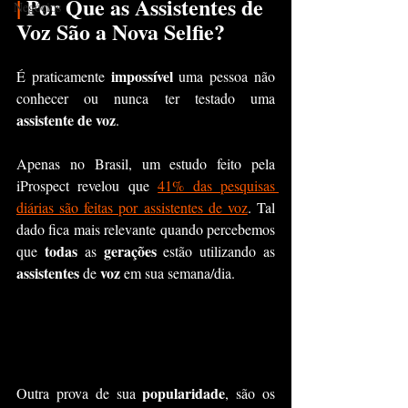
|
 Por Que as Assistentes de 
Negócios
Voz São a Nova Selfie?
impossível 
É praticamente 
uma pessoa não 
conhecer ou nunca ter testado uma 
assistente de voz
.
Apenas no Brasil, um estudo feito pela 
iProspect revelou que 
41% das pesquisas 
diárias são feitas por assistentes de voz
. Tal 
dado fica mais relevante quando percebemos 
todas
gerações
que 
 as 
 estão utilizando as 
assistentes
voz 
 de 
em sua semana/dia.
popularidade
Outra prova de sua 
, são os 