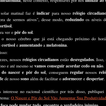
melatonina
 induzir ao 
 
, nesse contexto, responsável por nos
indicar 
relógio circadian
 solar matinal faz é 
para nosso 
reduzindo
ora de sermos ativos", desse modo, 
 os níveis d
ortisol
.
pôr do sol
ra ver o 
. 
cortisol
aumentando 
melatonina
e 
 e 
a 
. 
isso:
 relógios circadianos 
desregulados
vezes, nossos
estão 
. Isso,
 vamos conseguir acordar cedo ou não
sono e até mesmo se
.
 do nascer e pôr do sol
regular 
 rel
, conseguem 
nossos
de 
sono
adormecer 
despertar
de nosso 
 além de facilitar o 
e 
.
 tema: 
O Nascer e Pôr do Sol Vão Aumentar Sua Produtivida
oco pode mudar tudo, encontre o verdadeiro inimigo.