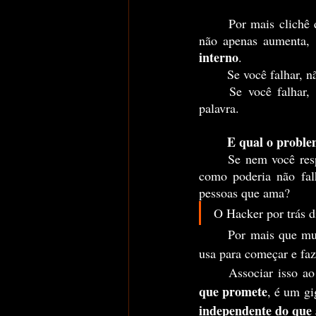
	Por mais clichê
não apenas aumenta,
interno
.
	Se você falhar, 
	Se você falhar, será porque foi fraco ao ponto de não conseguir nem mesmo seguir a sua 
palavra.
E qual o proble
	Se nem você respeita sua própria palavra, quem é que vai? Se até você falha consigo mesmo, 
como poderia não fal
pessoas que ama?
O Hacker por trás d
	Por mais que mu
usa para começar e fa
	Associar isso 
que promete
, é um gi
independente do que 