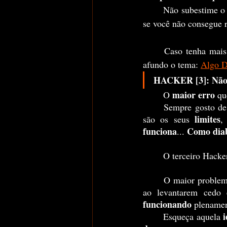
	Não subestime o
se você não consegue r
	Caso tenha mais interesse sobre cumprir promessas, publiquei outro texto onde exploro mais 
afundo o tema: 
Algo D
HACKER [3]: Não s
maior erro
	O 
 qu
	Sempre gosto de mostrar isso através da constatação óbvia de que "se você não conhece quais 
limites
são os seus 
,
funciona
Como diab
... 
	O terceiro Hacke
	O maior problema de pessoas que não conseguem acordar cedo ou não aguentam ficar acordas 
ao levantarem cedo
funcionando
 plenamen
i
	Esqueça aquela 