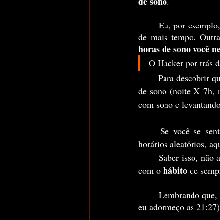
de sono
.
	Eu, por exemplo, estou incrível todas as manhãs com 6h30 de sono. Algumas pessoas precisam 
de mais tempo. Outr
horas de sono você ne
O Hacker por trás d
	Para descobrir quantas horas de sono você precisa, basta fazer testes com quantidades diferentes 
de sono (noite X 7h, 
com sono e levantando
	Se você se sen
horários aleatórios, aq
	Saber isso, não 
hábito
com o 
 de semp
	Lembrando que, 
eu adormeço as 21:27) 