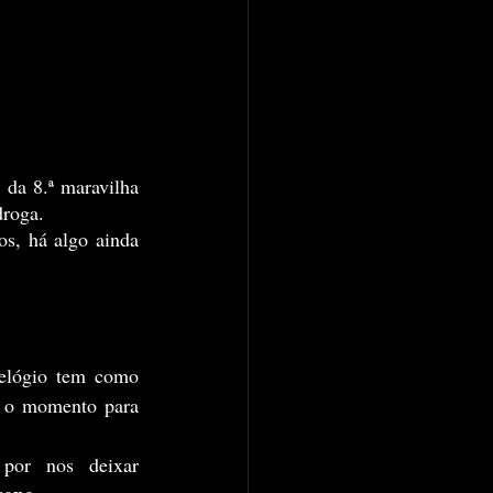
da 8.ª maravilha 
droga.
relógio tem como 
o o momento para 
, nesse contexto, responsável por nos deixar 