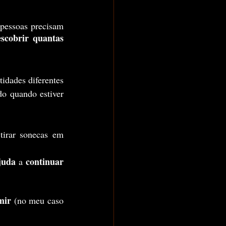
scobrir quantas 
o quando estiver 
tirar sonecas em 
juda
continuar 
 a 
mir
 (no meu caso 