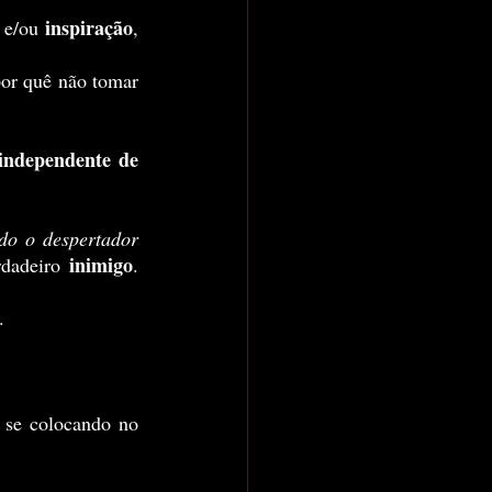
inspiração
 e/ou 
, 
por quê não tomar 
independente de 
do o despertador 
inimigo
dadeiro 
. 
.
, você está se colocando no 