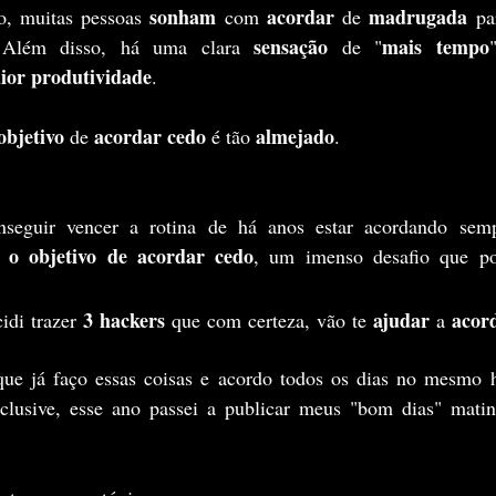
 sonham 
acordar
 madrugada
o, muitas pessoas
com 
 de
 pa
sensação 
mais tempo
. Além disso, há uma clara 
de "
ior produtividade
.
objetivo
acordar cedo
almejado
 de 
 é tão 
.
onseguir vencer a rotina de há anos estar acordando se
o objetivo de acordar cedo
a 
3 hackers
ajudar
acord
idi trazer 
 que com certeza, vão te 
 a 
clusive, esse ano passei a publicar meus "bom dias" matin