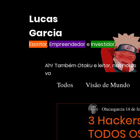
Lucas
Garcia
Escritor
,
Empreendedor
e
Investidor
Ah! Também
Otaku
e leitor, nas horas
vagas
Todos
Visão de Mundo
Introvertido
Livros
Olucasgarcia
14 de f
3 Hacker
TODOS OS
Notion
Negócios