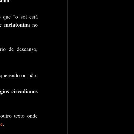
sono
. 
o
 que "o sol está 
melatonina
e 
 no 
	Ele indica para o nosso cérebro que já está chegando próximo do horário de descanso, 
 querendo ou não, 
ógios circadianos
de
.