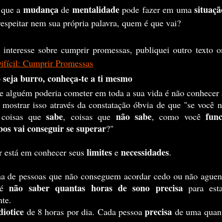
mudança
mentalidade
situaçã
 que a 
 de 
 pode fazer em uma 
espeitar nem sua própria palavra, quem é que vai?
ifícil: Cumprir Promessas
eja burro, conheça-te a ti mesmo
e alguém poderia cometer em toda a sua vida é não conhecer
sabe
não sabe
fun
 coisas que 
, coisas que 
, como você 
os vai conseguir se superar
?"
limites
necessidades
r está em conhecer seus 
 e 
.
não saber quantas horas de sono precisa
 é 
 para est
te.
diotice
precisa
 de 8 horas por dia. Cada pessoa 
 de uma quan