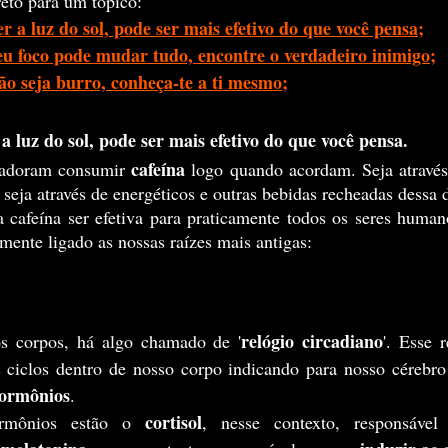
ireto para um tópico:
a luz do sol, pode ser mais efetivo do que você pensa;
 foco pode mudar tudo, encontre o verdadeiro inimigo;
 seja burro, conheça-te a ti mesmo;
luz do sol, pode ser mais efetivo do que você pensa.
cafeína 
 adoram consumir 
logo quando acordam. Seja através 
, seja através de energéticos e outras bebidas recheadas dessa 
mente ligado as nossas raízes mais antigas: 
relógio circadiano
os corpos, há algo chamado de '
'. Esse 
s ciclos dentro de nosso corpo indicando para nosso cérebr
ormônios
.
cortisol
ormônios estão o 