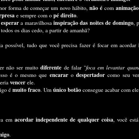
não é
animação
hor forma de começar um novo hábito, 
 com 
rpresa 
pé direito
e sempre com o 
.
esperar
inspiração das noites de domingo
 
 a maravilhosa 
, 
 todos os dias cedo, a partir de amanhã?
eja possível, tudo que você precisa fazer é focar em acordar 
diferente 
er não ser muito 
de falar "
foca em levantar quan
encarar 
despertador 
 isso é o mesmo que 
o 
como seu ver
vencer
eria 
 ele.
 muito fraco
único botão
igo é
. Um 
 consegue acabar com ele
acordar independente de qualquer coisa
ca em 
migo
.