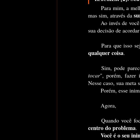
	Para mim, a mel
su
mas sim, através da 
	Ao invés de você
sua decisão de acordar
	Para que isso s
qualquer coisa
.
	Sim, pode parec
tocar
", porém, fazer
Nesse caso, sua meta s
	Porém, esse inim
	Agora,
	Quando você fo
centro do problema
. 
Você é o seu ini