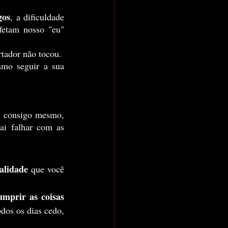
gos
, a dificuldade 
 e afetam nosso "eu" 
rtador não tocou.
i falhar com as 
alidade
 que você 
mprir as coisas 
dos os dias cedo,