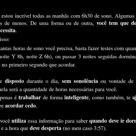
 você tem que de
as de menos. De uma forma ou de outra,
cessita
.
isso:
noite Y 8h, noite Z 6h), ou passar 3 noites seguidas dormind
 no primeiro segundo que acordar.
disposto
sem sonolência
te 
 durante o dia, 
 ou vontade de 
uela será a quantidade de horas necessárias para você.
trabalhar
inteligente
a
apenas é 
 de forma 
, como também, te 
 acordar cedo
re
.
utiliza
quando deve ir dor
você 
 essa informação para saber 
deve desperta 
e a hora que 
(no meu caso 3:57).