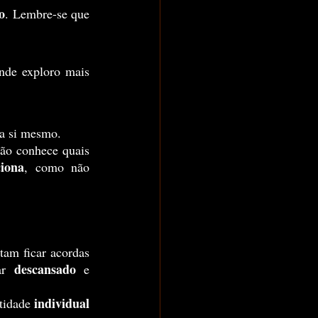
o
. Lembre-se que 
 a si mesmo.
ciona
, como não 
descansado 
ar 
e 
individual 
tidade 