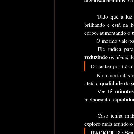
alertas/acordados 
e a
	Tudo que a luz
brilhando e está na h
c
corpo, aumentando o 
	O mesmo vale pa
reduzindo 
os níveis d
O Hacker por trás d
	Na maioria das 
qualidade
afeta a 
 do 
15 minutos
	Ver 
qualida
melhorando a 
	Caso tenha mais interesse no racional científico por trás disso, publiquei outro texto onde 
exploro mais afundo o
HACKER [2]: Seu f