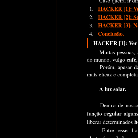
	Caso queira ir d
HACKER [1]: Ver 
HACKER [2]: Seu
HACKER [3]: Não
Conclusão.
HACKER [1]: Ver a 
	Muitas pessoas,
café
do mundo, vulgo 
	Porém, apesar da cafeína ser efetiva para praticamente todos os seres humanos, há algo ainda 
mais eficaz e completa
A luz solar.
	Dentro de noss
regular
função 
 algun
h
liberar determinados 
	Entre esse h