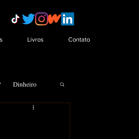
s
Livros
Contato
?
Dinheiro
s
Minha Vida