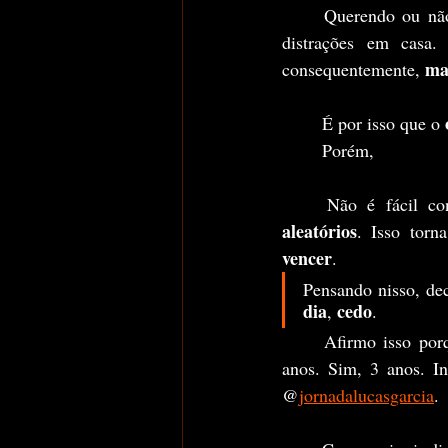
	Querendo ou nã
distrações em casa
ma
consequentemente, 
	É por isso que o 
	Porém,
	Não é fácil c
aleatórios
. Isso torn
vencer
.	
Pensando nisso, dec
dia
cedo
, 
.
	Afirmo isso porque já faço essas coisas e acordo todos os dias no mesmo horário a quase 3 
anos. Sim, 3 anos. In
@
jornadalucasgarcia
.