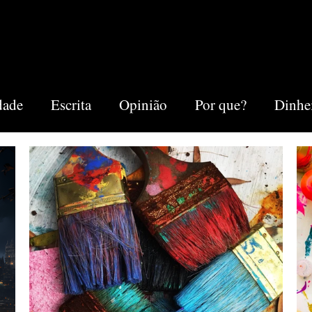
dade
Escrita
Opinião
Por que?
Dinhe
ing
Outros
Minha Vida
Notion
Negó