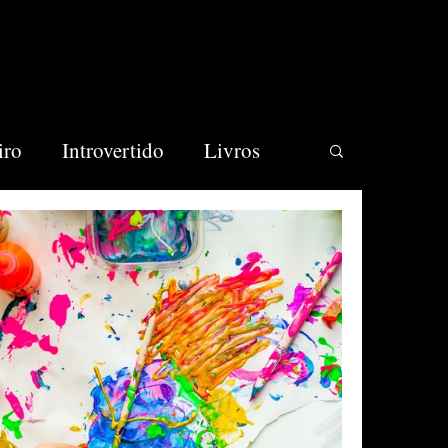
iro
Introvertido
Livros
cios