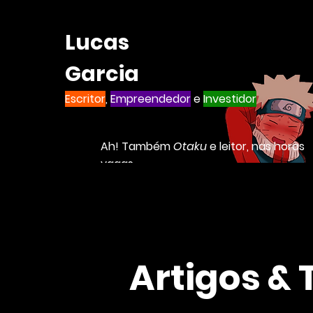
Lucas
Garcia
Escritor
,
Empreendedor
e
Investidor
Ah! Também
Otaku
e leitor, nas horas
vagas
Artigos & 