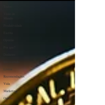
Todos
Visão de
Mundo
Produtividade
Escrita
Opinião
Por que?
Dinheiro
Introvertido
Livros
Recomendações
Vida
Marketing
Outros