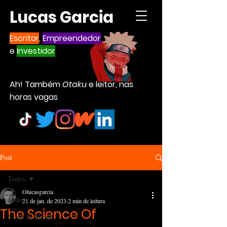
Lucas Garcia
Escritor
,
Empreendedor
e
Investidor
Ah! Também
Otaku
e leitor, nas
horas vagas
Post
Todos
Olucasgarcia
Todos
21 de jan. de 2023
2 min de leitura
The Science Of
Visão de Mundo