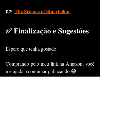
👉  
The Science of Storytelling
✅ Finalização e Sugestões
Espero que tenha gostado.
Comprando pelo meu link na Amazon, você 
me ajuda a continuar publicando 😆
👉  
The Science of Storytelling
Além disso — acredite ou não — publiquei 
uma ficção recentemente.
A Vida Que Eu Me Lembro: Livro 1 - 
Gusttavo
Aqui estão outros textos 