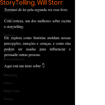
StoryTelling, Will Storr
Produtividade
Terminei de ler pela segunda vez esse livro.
Escrita
Opinião
Com certeza, um dos melhores sobre escrita 
e storytelling.
Por que?
Dinheiro
Ele explora como histórias moldam nossas 
Introvertido
percepções, emoções e crenças, e como elas 
podem ser usadas para influenciar e 
Livros
persuadir outras pessoas.
Recomendações
Aqui está um texto sobre 👇
Vida
Marketing
Outros
Minha Vida
Notion