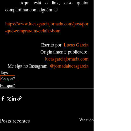
	Aqui está o link, caso queira 
compartilhar com alguém 
😄
https://www.lucasgarciajornada.com/post/por
-que-comprar-um-celular-bom
Escrito por: 
Lucas Garcia
Originalmente publicado: 
lucasgarciajornada.com
Me siga no Instagram: 
@jornadalucasgarcia
Tags:
Por quê?
Por que?
Posts recentes
Ver tudo