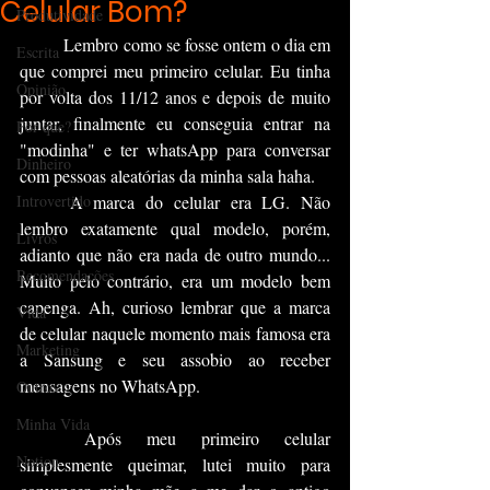
Celular Bom?
Produtividade
	Lembro como se fosse ontem o dia em 
Escrita
que comprei meu primeiro celular. Eu tinha 
Opinião
por volta dos 11/12 anos e depois de muito 
juntar, finalmente eu conseguia entrar na 
Por que?
"modinha" e ter whatsApp para conversar 
Dinheiro
com pessoas aleatórias da minha sala haha.
Introvertido
	A marca do celular era LG. Não 
lembro exatamente qual modelo, porém, 
Livros
adianto que não era nada de outro mundo... 
Recomendações
Muito pelo contrário, era um modelo bem 
capenga. Ah, curioso lembrar que a marca 
Vida
de celular naquele momento mais famosa era 
Marketing
a Sansung e seu assobio ao receber 
mensagens no WhatsApp.
Outros
Minha Vida
	Após meu primeiro celular 
Notion
simplesmente queimar, lutei muito para 