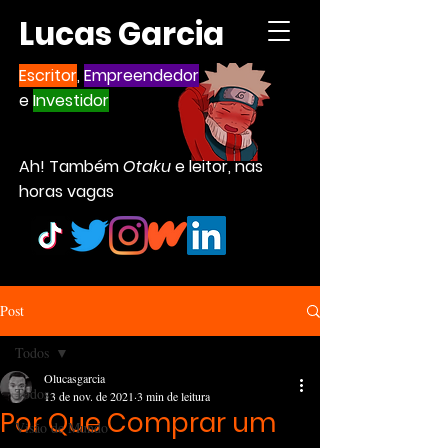
Lucas Garcia
Escritor
,
Empreendedor
e
Investidor
Ah! Também
Otaku
e leitor, nas
horas vagas
Post
Todos
Olucasgarcia
Todos
13 de nov. de 2021
3 min de leitura
Por Que Comprar um
Visão de Mundo