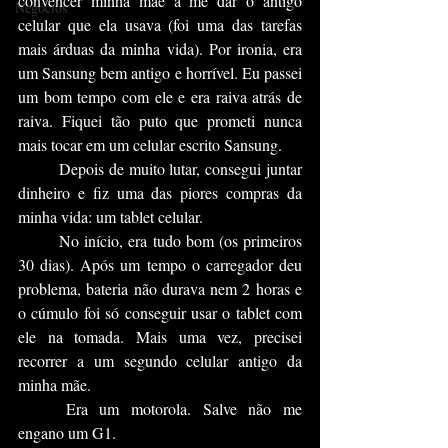
convencer minha mãe a me dar o antigo 
Negócios
celular que ela usava (foi uma das tarefas 
mais árduas da minha vida). Por ironia, era 
um Sansung bem antigo e horrível. Eu passei 
um bom tempo com ele e era raiva atrás de 
raiva. Fiquei tão puto que prometi nunca 
mais tocar em um celular escrito Sansung. 
	Depois de muito lutar, consegui juntar 
dinheiro e fiz uma das piores compras da 
minha vida: um tablet celular.
	No início, era tudo bom (os primeiros 
30 dias). Após um tempo o carregador deu 
problema, bateria não durava nem 2 horas e 
o cúmulo foi só conseguir usar o tablet com 
ele na tomada. Mais uma vez, precisei 
recorrer a um segundo celular antigo da 
minha mãe.
	Era um motorola. Salve não me 
engano um G1.