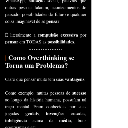
situação
WhatsApp, 
 social, palavras que 
outras pessoas falaram, acontecimentos do 
passado, possibilidades do futuro e qualquer 
pensar
coisa imaginável de se 
.
compulsão excessiva 
É literalmente a 
por 
pensar 
possibilidades
em TODAS
as 
.
|
 Como Overthinking se 
Torna um Problema?
vantagens
Claro que pensar muito tem suas 
.
sucesso 
Como exemplo, muitas pessoas de 
ao longo da história humana, possuíam tal 
traço mental. Eram conhecidas por suas 
geniais
invenções
jogadas 
, 
 ousadas, 
inteligência
média
 acima da 
, bons 
governantes e etc.