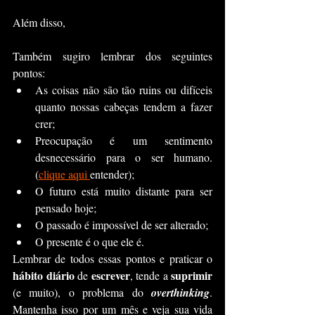
Além disso,
Também sugiro lembrar dos seguintes 
pontos:
As coisas não são tão ruins ou difíceis 
quanto nossas cabeças tendem a fazer 
crer;
Preocupação é um sentimento 
desnecessário para o ser humano. 
(
clique aqui 
entender);
O futuro está muito distante para ser 
pensado hoje;
O passado é impossível de ser alterado;
O presente é o que ele é.
Lembrar de todos essas pontos e praticar o 
hábito diário 
escrever
suprimir 
de 
, tende a 
(e muito), o problema do 
overthinking
. 
Mantenha isso por um mês e veja sua vida 