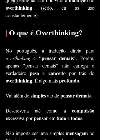
maldição
queira enfrentar com bravura a 
 do 
Negócios
overthinking 
(sério, eu as uso 
constantemente).
|
 O que é Overthinking?
No português, a tradução direta para 
"pensar demais
overthinking
 é 
". Porém, 
apenas "pensar demais" não carrega o 
peso 
conceito 
verdadeiro 
e 
por trás do 
overthinking
profundo
. É algo mais 
.
simples
pensar demais
Vai além do 
 ato de 
.
compulsão 
Descreveria até como a 
excessiva
pensar
tudo 
todos
 por 
 em 
e 
. 
mensagem 
Não importa ser uma simples 
no 