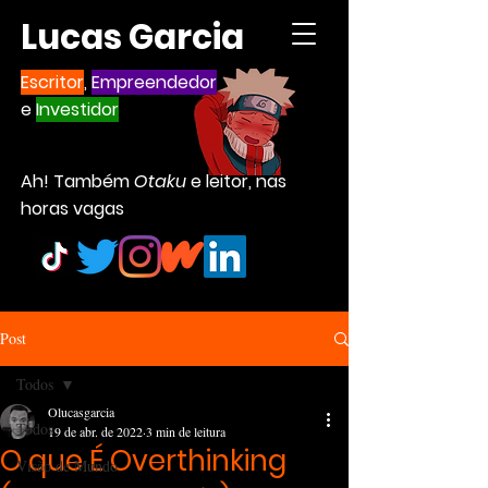
Lucas Garcia
Escritor
,
Empreendedor
e
Investidor
Ah! Também
Otaku
e leitor, nas
horas vagas
Post
Todos
Olucasgarcia
Todos
19 de abr. de 2022
3 min de leitura
O que É Overthinking
Visão de Mundo