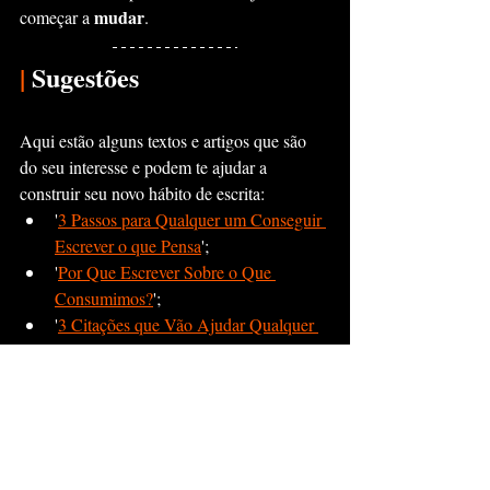
mudar
começar a 
.
|
 Sugestões
Aqui estão alguns textos e artigos que são 
do seu interesse e podem te ajudar a 
construir seu novo hábito de escrita:
'
3 Passos para Qualquer um Conseguir 
Escrever o que Pensa
';
'
Por Que Escrever Sobre o Que 
Consumimos?
';
'
3 Citações que Vão Ajudar Qualquer 
Pessoa
';
'
Por Que Você Deveria Ter Um 
Diário?
';
'
3 Citações que Vão Ajudar Qualquer 
Pessoa
'.