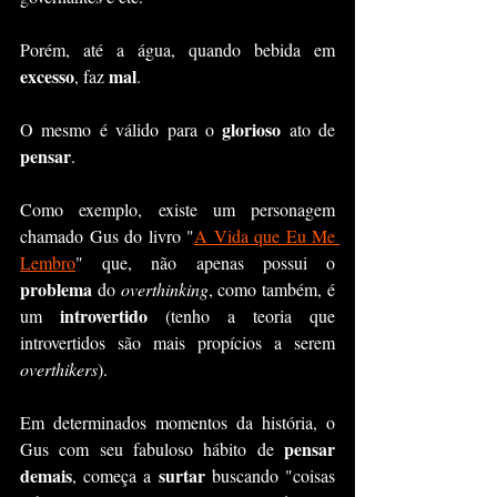
Porém, até a água, quando bebida em 
excesso
mal
, faz 
.
glorioso 
O mesmo é válido para o 
ato de 
pensar
.
Como exemplo, existe um personagem 
chamado Gus do livro "
A Vida que Eu Me 
Lembro
" que, não apenas possui o 
problema 
do 
overthinking
, como também, é 
introvertido 
um 
(tenho a teoria que 
introvertidos são mais propícios a serem 
overthikers
).
Em determinados momentos da história, o 
pensar 
Gus com seu fabuloso hábito de 
demais
surtar 
, começa a 
buscando "coisas 