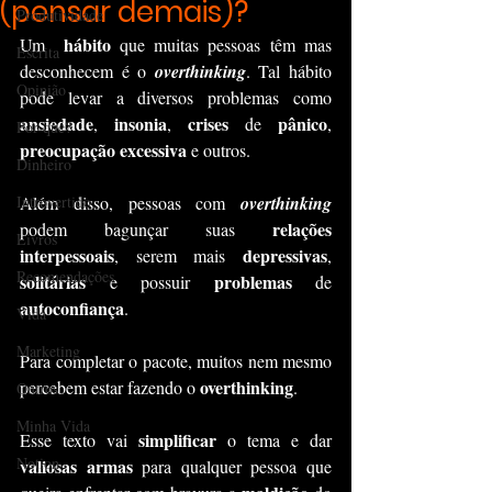
(pensar demais)?
Produtividade
hábito 
Um  
que muitas pessoas têm mas 
Escrita
desconhecem é o 
overthinking
. Tal hábito 
Opinião
pode levar a diversos problemas como 
ansiedade
insonia
crises 
pânico
, 
, 
de 
, 
Por que?
preocupação excessiva 
e outros.
Dinheiro
Introvertido
Além disso, pessoas com 
overthinking 
relações 
podem bagunçar suas 
Livros
interpessoais
depressivas
, serem mais 
, 
Recomendações
solitárias
problemas 
 e possuir 
de 
autoconfiança
.
Vida
Marketing
Para completar o pacote, muitos nem mesmo 
overthinking
percebem estar fazendo o 
.
Outros
Minha Vida
simplificar
Esse texto vai 
 o tema e dar 
Notion
valiosas armas 
para qualquer pessoa que 