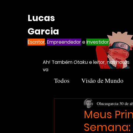
Lucas
Garcia
Escritor
,
Empreendedor
e
Investidor
Ah! Também
Otaku
e leitor, nas horas
vagas
Todos
Visão de Mundo
Introvertido
Livros
Olucasgarcia
30 de a
Meus Pri
Semana: 
Notion
Negócios