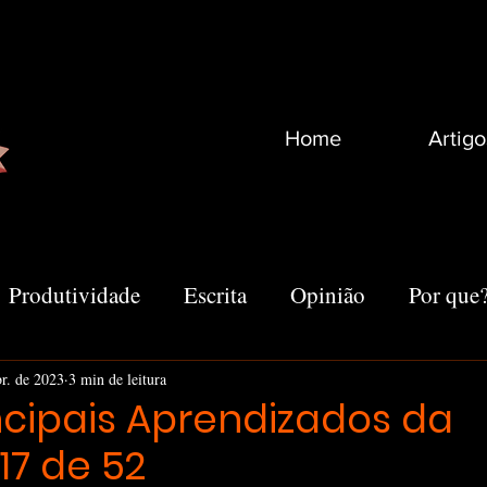
Home
Artigo
Produtividade
Escrita
Opinião
Por que
Recomendações
Vida
Marketing
Outro
br. de 2023
3 min de leitura
ncipais Aprendizados da
17 de 52