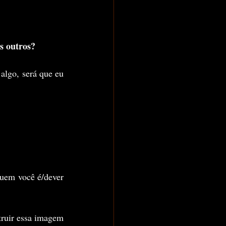
s outros?
Tudo bem que eu não sou de pedir ajuda e etc, mas e quando alguém me ajuda com algo, será que eu 
uem você é/dever 
ruir essa imagem 