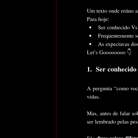
Um texto onde reúno al
Para hoje:
Ser conhecido Vs
Frequentemente s
As expectavas dos
Let’s Goooooooo 👇
1.  Ser conhecid
A pergunta “como você
vidas.
Mas, antes de falar s
ser lembrado pelas pes
duas coisas difer
São 