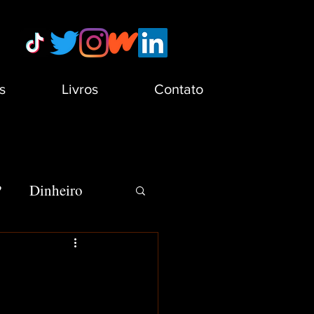
s
Livros
Contato
?
Dinheiro
s
Minha Vida