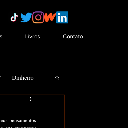
s
Livros
Contato
?
Dinheiro
s
Minha Vida
 decidiu viajar no tempo deixando seus pensamentos 
que conseguimos tirar de algo que atravessou 