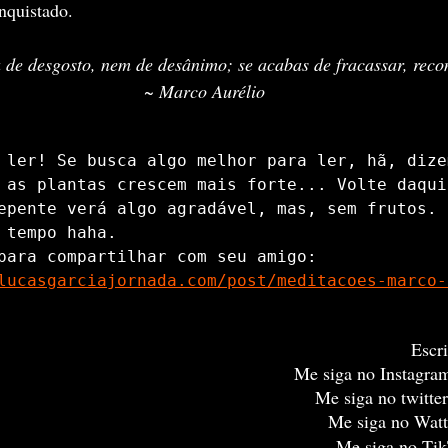
nquistado.
de desgosto, nem de desânimo; se acabas de fracassar, rec
~ Marco Aurélio
 ler! Se busca algo melhor para ler, hã, dize
 as plantas crescem mais forte... Volte daqui 
epente verá algo agradável, mas, sem frutos. E
 tempo haha.   

Aqui o link para compartilhar com seu amigo: 
lucasgarciajornada.com/post/meditacoes-marco-
Escri
Me siga no Instagra
Me siga no twitter
Me siga no Watt
Me siga no Tik