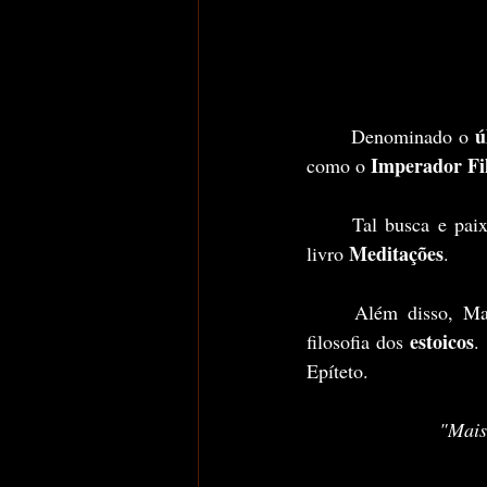
ú
	Denominado o 
 Imperador Fi
como o
	Tal busca e paixão, resultaram em diversos manuscritos que posteriormente fizeram parte do 
Meditações
livro 
.
	Além disso, Marco Aurélio e seu livro são importantes contribuidores e distribuidores da 
estoicos
filosofia dos 
.
Epíteto.
"Mais