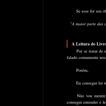
	Se esse for seu
"A maior parte das c
A Leitura do Livro
	Por se tratar de um livro milenar e, originalmente, se escrito em um idioma que nem mesmo é 
falado comumente nos d
	Porém, 
	Eu consegui ler 
	Não vou mentir. Em algumas palavras, enfrentei uma certa dificuldade para entender, mas, 
consegui entender e le