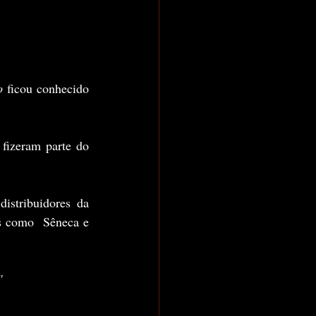
o
 ficou conhecido 
os como  Sêneca e 
"