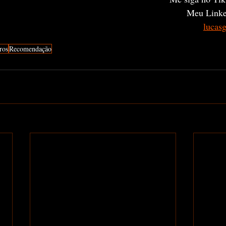
Meu Linke
lucas
ros
Recomendação