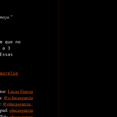
omeça."
m que no 
a 3 
ssas 
aurelio
tor:
Lucas Garcia
m:
@o.lucasgarcia
:
@olucasgarcia_
pad:
olucasgarcia
Tok: 
olucasgarcia