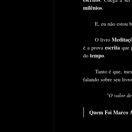
milênios
.
	E, eu não estou 
Meditaç
	O livro 
escrita
é a prova 
 que 
 tempo
do
.
	Tanto é que, me
falando sobre seu livro
"O valor de
Quem Foi Marco A