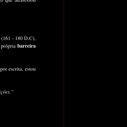
 (161 - 180 D.C), 
barreira 
própria 
or escrita, estou 
ções."