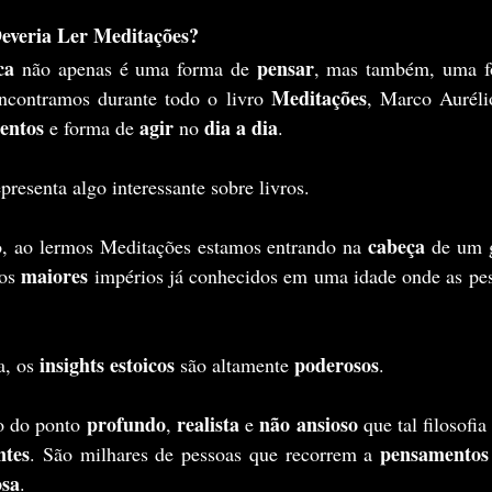
everia Ler Meditações?
ca
pensar
 não apenas é uma forma de 
, mas também, uma f
Meditações
ncontramos durante todo o livro 
, Marco Aurélio
entos
agir
dia a dia
 e forma de 
 no 
.	
representa algo interessante sobre livros.
cabeça
, ao lermos Meditações estamos entrando na 
 de um 
maiores 
os 
impérios já conhecidos em uma idade onde as pes
.
insights estoicos
poderosos
a, os 
 são altamente 
.
profundo
realista
não ansioso
do do ponto 
, 
 e 
ntes
pensamentos 
. São milhares de pessoas que recorrem a 
osa
.