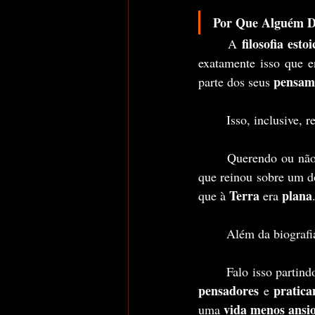
Por Que Alguém D
filosofia estoi
	A 
exatamente isso que e
pensam
parte dos seus 
	Isso, inclusive, 
	Querendo ou não
que reinou sobre um d
Terra
plana
que à 
 era 
	Além da biografi
	Falo isso partin
pensadores 
pratica
e 
vida menos ansi
uma 