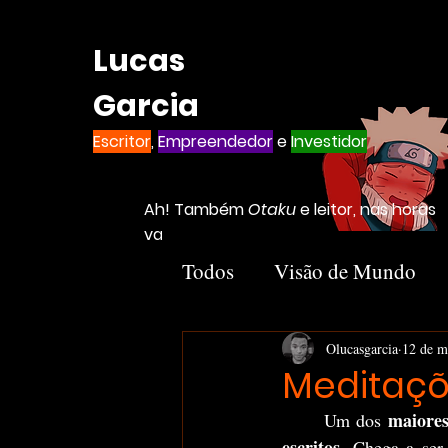
Lucas
Garcia
Escritor
,
Empreendedor
e
Investidor
Ah! Também
Otaku
e leitor, nas horas
vagas
Todos
Visão de Mundo
Introvertido
Livros
Olucasgarcia
12 de m
Meditaçõ
maiores
	Um dos 
Notion
Negócios
escritos
. Chega a ser