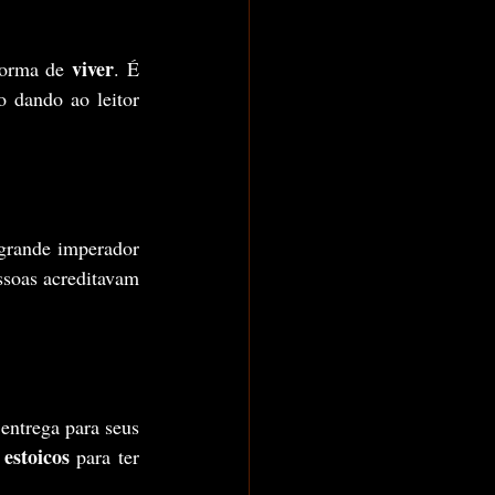
viver
orma de 
. É 
 dando ao leitor 
grande imperador 
soas acreditavam 
 que tal filosofia entrega para seus 
estoicos 
para ter 