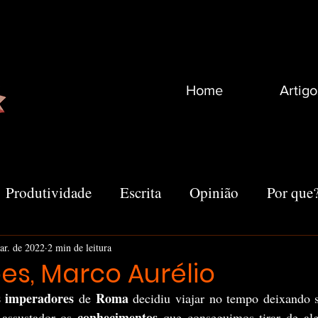
Home
Artigo
Produtividade
Escrita
Opinião
Por que
Recomendações
Vida
Marketing
Outro
ar. de 2022
2 min de leitura
es, Marco Aurélio
 imperadores 
Roma
de 
conhecimentos 
 assustador os 