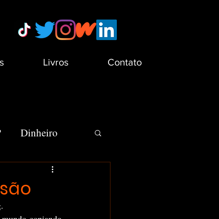
s
Livros
Contato
?
Dinheiro
s
Minha Vida
usão
.