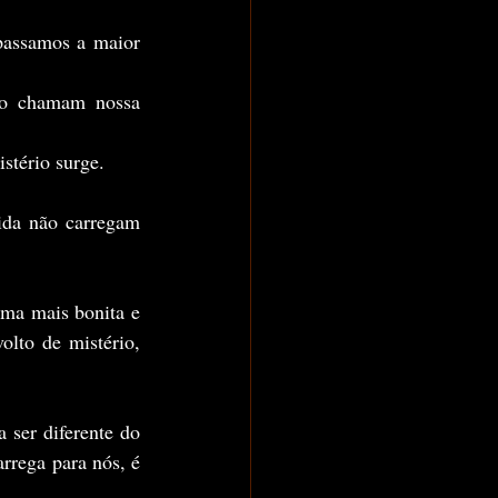
stério surge.
lto de mistério, 
rrega para nós, é 