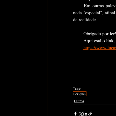
	Em outras palavras, é como se aquela pessoa se tornasse apenas mais uma na multidão sem 
nada "especial", afina
da realidade.
	Obrigado por ler!
	Aqui está o link
	https://www.luca
Tags:
Por quê?
Outros