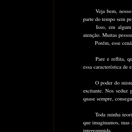
	Veja bem, nosso mundo, muitas vezes, é algo tão monótono e familiar que passamos a maior 
parte do tempo sem pe
	Isso, em algum grau, também se equipara as pessoas. Mutias pessoas não chamam nossa 
atenção. Muitas pessoa
	Porém, esse cen
	Pare e reflita, quantas pessoas interessantes que encontramos ao longo da vida não carregam 
essa característica de
	O poder do misterioso convida nossa imaginação a interpretar as coisas de forma mais bonita e 
excitante. Nos seduz 
quase sempre, consegue
	Toda minha teoria quanto a trend do TikTok é que o problema não é a pessoa ser diferente do 
que imaginamos, mas si
interrompida.