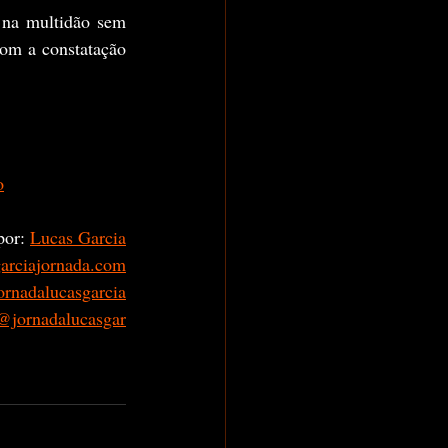
com a constatação 
o
por: 
Lucas Garcia
garciajornada.com
rnadalucasgarcia
@jornadalucasgar