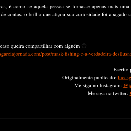
l de contas, o brilho que atiçou sua curiosidade foi apagado 
 
, caso queira compartilhar com alguém 
😄
sgarciajornada.com/post/mask-fishing-e-a-verdadeira-desilusa
Escrito 
Originalmente publicado: 
lucas
Me siga no Instagram: 
@jo
Me siga no twitter: 