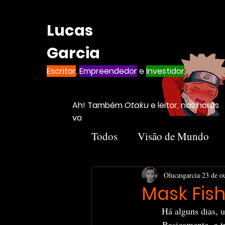
Lucas
Garcia
Escritor
,
Empreendedor
e
Investidor
Ah! Também
Otaku
e leitor, nas horas
vagas
Todos
Visão de Mundo
Introvertido
Livros
Olucasgarcia
23 de o
Mask Fish
	Há alguns dias,
Notion
Negócios
	Basicamente, a trend — meio que vídeos que vão se popularizando com todo mundo copiando 