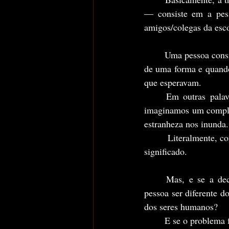
— consiste em a pess
amigos/colegas da esc
	Uma pessoa considerada como "Mask Fishing" é aquela que quando está usando máscara parece 
de uma forma e quando 
que esperavam.
	Em outras palavras, todos nós já tivemos algum momento desses onde vemos uma pessoa, 
imaginamos um complem
estranheza nos inunda.
	 Literalmente, conseguimos associar o termo em inglês que significa pesca com máscara, a esse 
significado.
	Mas, e se a decepção que sentimos quando isso acontece não estiver somente associada a  
pessoa ser diferente d
dos seres humanos?
	E se o problema 