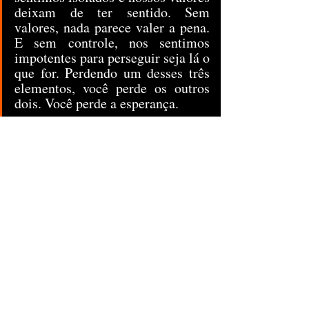
deixam de ter sentido. Sem 
valores, nada parece valer a pena. 
E sem controle, nos sentimos 
impotentes para perseguir seja lá o 
que for. Perdendo um desses três 
elementos, você perde os outros 
dois. Você perde a esperança.
Seres humanos são criaturas 
terrivelmente dominadas pela 
culpa.
É assim que se muda o mundo. — 
Não com ideologias grandiosas, 
conversão religiosa em massa ou 
sonhos ilusórios sobre o futuro, 
mas quando cada indivíduo aqui e 
agora, no presente, alcança sua 
maturidade e sua dignidade.
Se a dor é inevitável, o sofrimento 