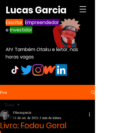
Lucas Garcia
Escritor
,
Empreendedor
e
Investidor
Ah! Também
Otaku
e leitor, nas
horas vagas
Post
Todos
Olucasgarcia
Todos
11 de set. de 2021
3 min de leitura
Livro: Fodeu Geral
Visão de Mundo