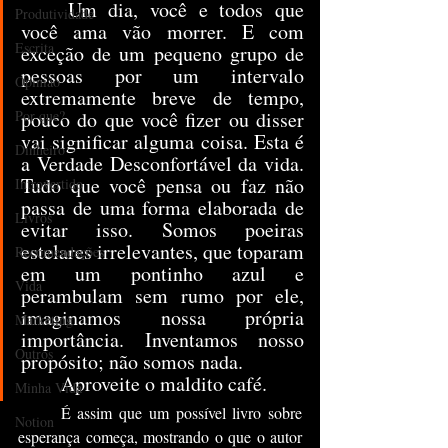
	Um dia, você e todos que 
Produtividade
você ama vão morrer. E com 
Escrita
exceção de um pequeno grupo de 
pessoas por um intervalo 
Opinião
extremamente breve de tempo, 
Por que?
pouco do que você fizer ou disser 
vai significar alguma coisa. Esta é 
Dinheiro
a Verdade Desconfortável da vida. 
Tudo que você pensa ou faz não 
Introvertido
passa de uma forma elaborada de 
Livros
evitar isso. Somos poeiras 
estelares irrelevantes, que toparam 
Recomendações
em um pontinho azul e 
Vida
perambulam sem rumo por ele, 
imaginamos nossa própria 
Marketing
importância. Inventamos nosso 
Outros
propósito; não somos nada.
	Aproveite o maldito café.
Minha Vida
	É assim que um possível livro sobre 
Notion
esperança começa, mostrando o que o autor 