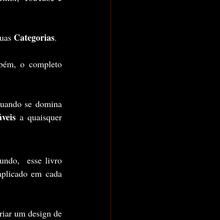
Categorias
uas 
.
 na cabeça das pessoas, como também, o completo 
quando se domina 
veis
 a quaisquer 
ndo,  esse livro 
plicado em cada 
iar um design de 