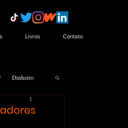
s
Livros
Contato
?
Dinheiro
s
Minha Vida
hadores