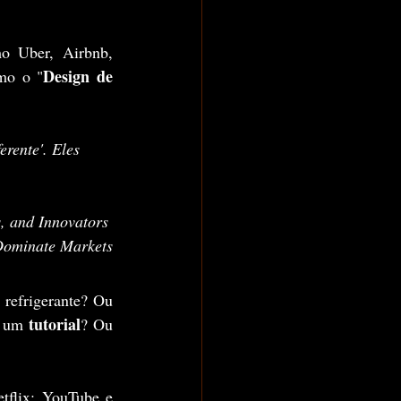
o Uber, Airbnb, 
Design de 
mo o "
rente'. Eles 
, and Innovators 
Dominate Markets
refrigerante? Ou 
tutorial
 um 
? Ou 
tflix; YouTube e 