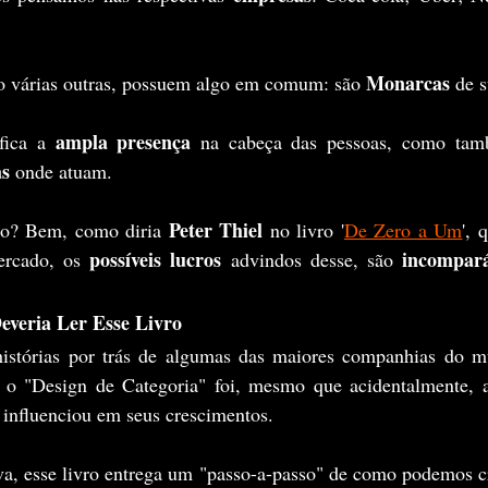
Monarcas
o várias outras, possuem algo em comum: são 
 de s
ampla presença
fica a 
as
 onde atuam.
Peter Thiel
so? Bem, como diria 
 no livro '
De Zero a Um
', 
possíveis lucros
incompará
rcado, os 
 advindos desse, são 
veria Ler Esse Livro
istórias por trás de algumas das maiores companhias do mu
o "Design de Categoria" foi, mesmo que acidentalmente, a
 influenciou em seus crescimentos.
va, esse livro entrega um "passo-a-passo" de como podemos cr