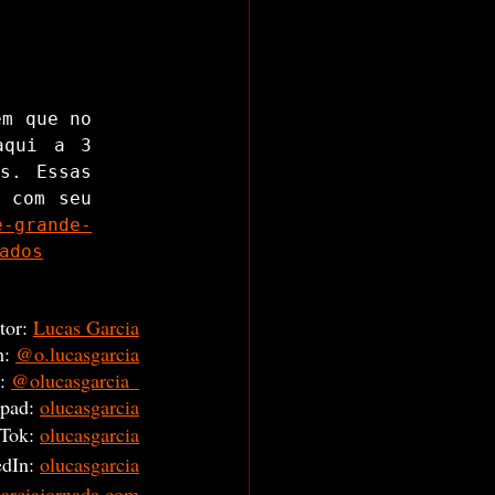
m que no 
qui a 3 
. Essas 
 com seu 
e-grande-
ados
tor:
Lucas Garcia
m:
@o.lucasgarcia
:
@olucasgarcia_
pad:
olucasgarcia
Tok: 
olucasgarcia
dIn: 
olucasgarcia
garciajornada.com