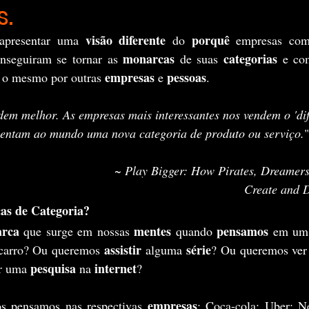
.
visão diferente
porquê 
apresentar uma 
 do 
empresas com
monarcas
categorias
nseguiram se tornar as 
 de suas 
 e co
empresas 
pessoas
r o mesmo por outras 
e 
.
em melhor. As empresas mais interessantes nos vendem o 'dife
entam ao mundo uma nova categoria de produto ou serviço.
"
~ 
Play Bigger: How Pirates, Dreamers
Create and 
as de Categoria?
arca
mentes 
pensamos 
 que surge em nossas 
quando 
em um 
assistir 
série
carro? Ou queremos 
alguma 
? Ou queremos ver
pesquisa
internet
r uma 
 na 
?
empresas
os pensamos nas respectivas 
: Coca-cola; Uber; Ne