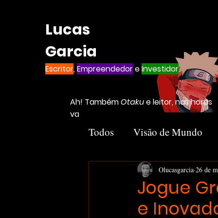
Lucas
Garcia
Escritor
,
Empreendedor
e
Investidor
Ah! Também
Otaku
e leitor, nas horas
vagas
Todos
Visão de Mundo
Introvertido
Livros
Olucasgarcia
26 de m
Jogue Gr
e Inovad
Notion
Negócios