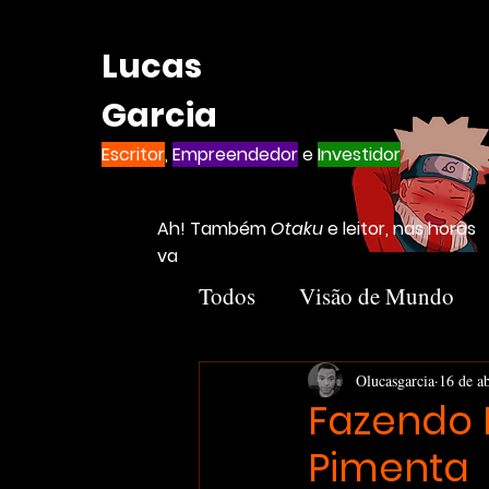
Lucas
Garcia
Escritor
,
Empreendedor
e
Investidor
Ah! Também
Otaku
e leitor, nas horas
vagas
Todos
Visão de Mundo
Introvertido
Livros
Olucasgarcia
16 de a
Fazendo M
Pimenta
Notion
Negócios