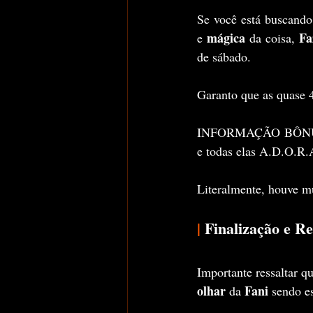
Se você está buscand
mágica 
Fa
e 
da coisa, 
de sábado.
Garanto que as quase 
INFORMAÇÃO BÔNUS:  r
e todas elas A.D.O.R
Literalmente, houve mu
|
 Finalização e 
Importante ressaltar q
olhar 
Fani 
da 
sendo es