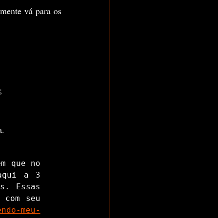
rmente vá para os 
;
a.
m que no 
qui a 3 
. Essas 
 com seu 
endo-meu-