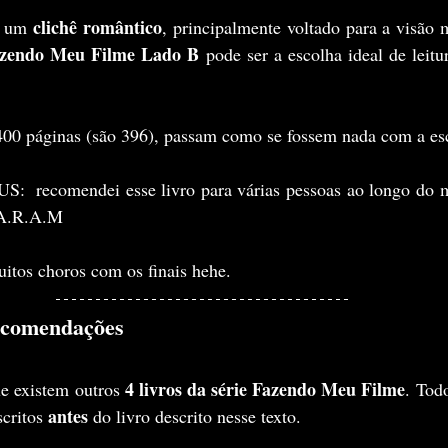
clichê romântico
o um 
, principalmente voltado para a visão m
zendo Meu Filme Lado B
 pode ser a escolha ideal de leitur
400 páginas (são 396), passam como se fossem nada com a escr
ecomendei esse livro para várias pessoas ao longo do m
.A.R.A.M
itos choros com os finais hehe.
Recomendações
4 livros da série Fazendo Meu Filme
ue existem outros 
antes 
critos 
do livro descrito nesse texto.