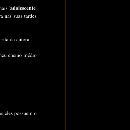
adolescente
ais '
' 
a nas suas tardes 
ita da autora.
eu ensino médio 
. Todos eles possuem o 