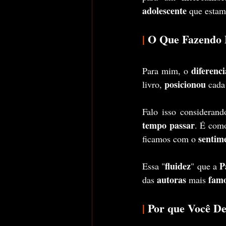
adolescente 
que estam
|
 O Que Fazendo 
diferenci
Para mim, o 
posicionou
livro, 
 cada
Falo isso considerand
tempo passar
. É como
sentim
ficamos com o 
fluidez
P
Essa "
" que a 
autoras 
fam
das 
mais 
|
 Por que Você D