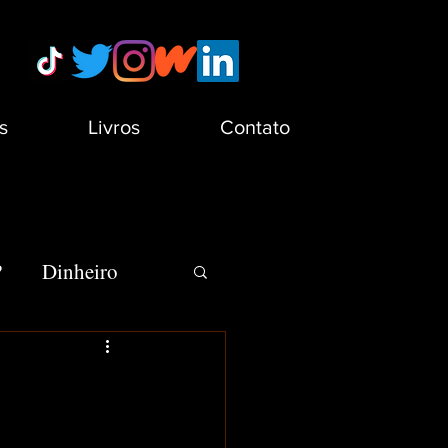
s
Livros
Contato
?
Dinheiro
s
Minha Vida