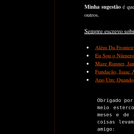
Minha sugestão
 é qu
outros.
Sempre escrevo sobr
Além Da Fronteir
Eu Sou o Número 
Maze Runner, Ja
Fundação, Isaac 
Ano Um: Quando
Obrigado por
meio esterc
meses e de 
coisas levam
amigo: 