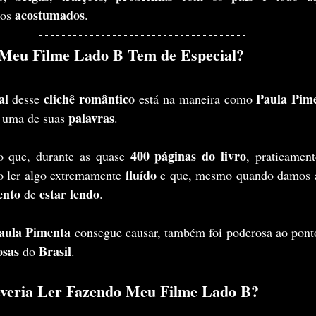
acostumados
os 
.
Meu Filme Lado B Tem de Especial?
al
clichê romântico 
Paula Pim
 desse 
está na maneira como 
palavras
 uma de suas 
.
400 páginas do livro
o que, durante as quase 
fluído 
 ler algo extremamente 
e que, mesmo quando damos aq
ento 
estar lendo
de 
.
aula Pimenta
 consegue causar, também foi poderosa ao ponto
osas
Brasil
 do 
.
everia Ler Fazendo Meu Filme Lado B?