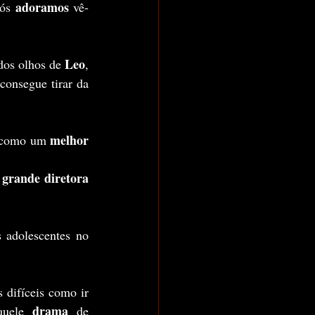
adoramos 
ós 
vê-
Leo
dos olhos de 
, 
consegue tirar da 
melhor 
 como um 
grande diretora 
 
 enfrentados por muitos adolescentes no 
s difíceis como ir 
drama 
quele 
de 