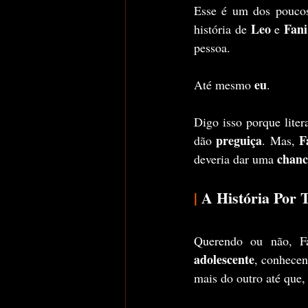
Esse é um dos poucos
Leo
Fani
história de 
 e 
pessoa. 
eu
Até mesmo 
.
Digo isso porque liter
preguiça
F
dão 
. Mas, 
chanc
deveria dar uma 
|
 A História Por
Querendo ou não, F
adolescente
, conhece
mais do outro até que,