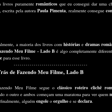
românticos 
 livros puramente 
que eu consegui dar uma ch
Paula Pimenta
con
, escrita pela autora 
, realmente consegue 
histórias 
dramas român
almente, a maioria dos livros com 
e 
azendo Meu Filme - Lado B
 é algo completamente diferen
e 
para esse livro.
 Trás de Fazendo Meu Filme, Lado B
clássico roteiro clichê ro
azendo Meu Filme segue o 
m
ndo o outro e ambos começam uma maratona para ver quem 
engole
orgulho
declara
 finalmente, alguém 
 o 
 e se 
.