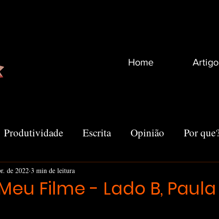
Home
Artigo
Produtividade
Escrita
Opinião
Por que
Recomendações
Vida
Marketing
Outro
br. de 2022
3 min de leitura
eu Filme - Lado B, Paula