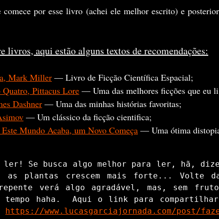
e comece por esse livro (achei ele melhor escrito) e posterio
e livros, aqui estão alguns textos de recomendações:
a, Mark Miller
 — Livro de Ficção Científica Espacial;
Quatro, Pittacus Lore
 — Uma das melhores ficções que eu li
mes Dashner
 — Uma das minhas histórias favoritas;
Asimov
 — Um clássico da ficção cientifica;
 Este Mundo Acaba, um Novo Começa
 — Uma ótima distopi
 ler! Se busca algo melhor para ler, hã, dize
o as plantas crescem mais forte... Volte da
repente verá algo agradável, mas, sem frutos
 tempo haha.  Aqui o link para compartilhar
 
https://www.lucasgarciajornada.com/post/faz