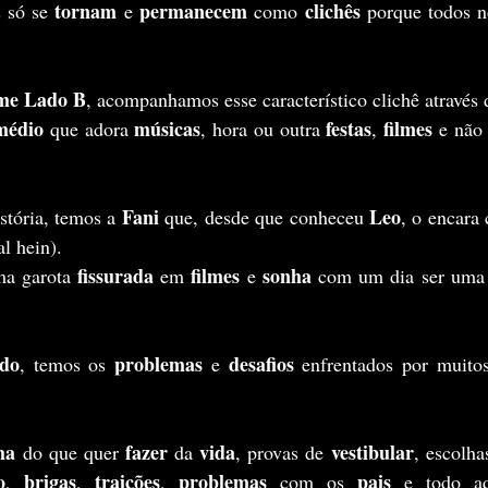
tornam 
permanecem 
clichês 
 só se 
e 
como 
porque todos n
me Lado B
, acompanhamos esse característico clichê através 
médio
músicas
festas
filmes 
 que adora 
, hora ou outra 
, 
e não 
Fani 
Leo
stória, temos a 
que, desde que conheceu 
, o encara
al hein).
fissurada
filmes
sonha
ma garota 
 em 
 e 
 com um dia ser uma
ndo
problemas
desafios
, temos os 
 e 
ha
fazer 
vida
vestibular
 do que quer 
da 
, provas de 
, escolha
o
brigas
traições
problemas 
pais 
, 
, 
, 
com os 
e todo a