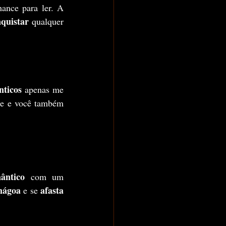
ance para ler. A 
quistar
 qualquer 
ticos 
apenas me 
te e você também 
mântico 
com um 
ágoa 
afasta 
e se 