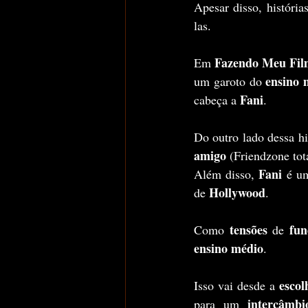
Apesar disso, histórias
las.
Fazendo Meu Fil
Em 
ensino 
um garoto do 
Fani
cabeça a 
.
Do outro lado dessa hi
amigo
 (Friendzone tot
Fani 
Além disso, 
é u
Hollywood
de 
.
tensões
fu
Como 
 de 
ensino médio
. 
escol
Isso vai desde a 
intercâmbi
para um 