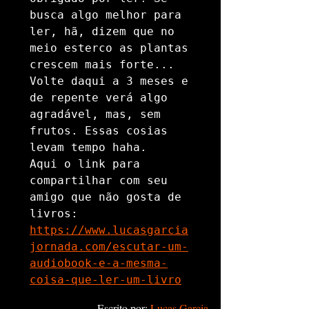
busca algo melhor para 
ler, hã, dizem que no 
meio esterco as plantas 
crescem mais forte... 
Volte daqui a 3 meses e 
de repente verá algo 
agradável, mas, sem 
frutos. Essas cosias 
levam tempo haha. 

Aqui o link para 
compartilhar com seu 
amigo que não gosta de 
https://www.lucasgarcia
jornada.com/escutar-um-
audiobook-e-a-mesma-
coisa-que-ler-um-livro
Escrito por: 
Lucas Garcia