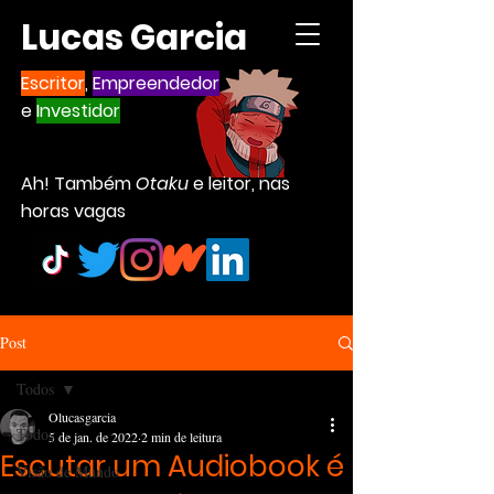
Lucas Garcia
Escritor
,
Empreendedor
e
Investidor
Ah! Também
Otaku
e leitor, nas
horas vagas
Post
Todos
Olucasgarcia
Todos
5 de jan. de 2022
2 min de leitura
Escutar um Audiobook é
Visão de Mundo