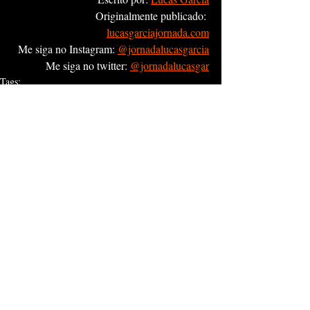
Originalmente publicado: 
lucasgarciajornada.com
Me siga no Instagram: 
@jornadalucasgarcia
Me siga no twitter: 
@jornadalucasgar
Tags:
Vida
Produtividade
Aprendizados
Leitura
Visão de Mundo
Produtividade
Opinião
Posts recentes
Ver tudo