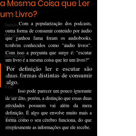
a Mesma Coisa que Ler
Produtividade
um Livro?
Escrita
	Com a popularização dos podcasts, 
Opinião
outra forma de consumir conteúdo por áudio 
Por que?
que ganhou fama foram os audiobooks, 
também conhecidos como "áudio livros". 
Dinheiro
Com isso a pergunta que surge é: "escutar 
Introvertido
um livro é a mesma coisa que ler um livro?"
Livros
Por definição ler e escutar são 
duas formas distintas de consumir 
Recomendações
algo.	
Vida
	Isso pode parecer um pouco ignorante 
Marketing
de ser dito, porém, a distinção que essas duas 
atividades possuem vai além da mera 
Outros
definição. É algo que envolve muito mais a 
Minha Vida
forma como o seu cérebro funciona, do que 
simplesmente as informações que ele recebe.
Notion