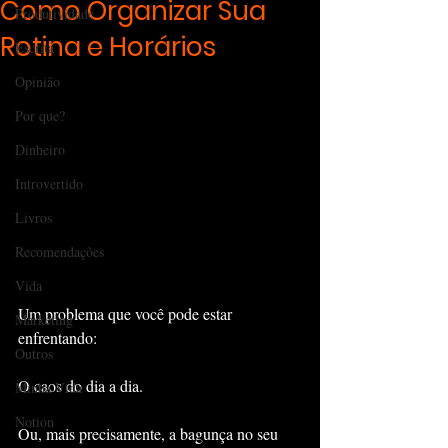
Como Organizar Sua
Produtividade
Rotina e Horários
Escrita
Opinião
Por que?
Dinheiro
Introvertido
Livros
Recomendações
Vida
Um problema que você pode estar 
Marketing
enfrentando:
Outros
O caos do dia a dia.
Minha Vida
Notion
Ou, mais precisamente, a bagunça no seu 