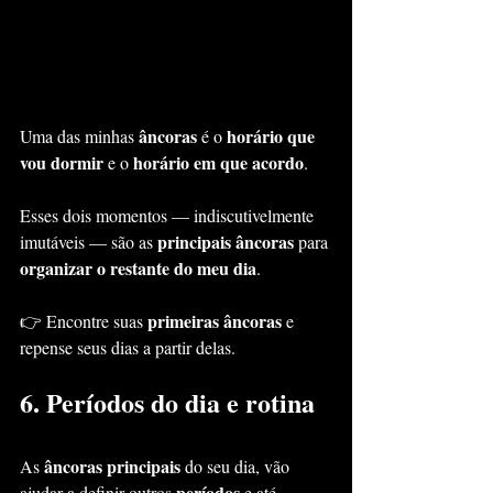
âncoras
horário que 
Uma das minhas 
 é o 
vou dormir
horário em que acordo
 e o 
.
Esses dois momentos — indiscutivelmente 
principais âncoras
imutáveis — são as 
 para 
organizar o restante do meu dia
.
primeiras âncoras
👉 Encontre suas 
 e 
repense seus dias a partir delas.
6. Períodos do dia e rotina
âncoras principais
As 
 do seu dia, vão 
períodos
ajudar a definir outros 
 e até 