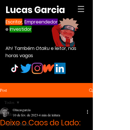
Lucas Garcia
Escritor
,
Empreendedor
e
Investidor
Ah! Também
Otaku
e leitor, nas
horas vagas
Post
Todos
Olucasgarcia
Todos
10 de fev. de 2023
4 min de leitura
Deixe o Caos de Lado:
Visão de Mundo