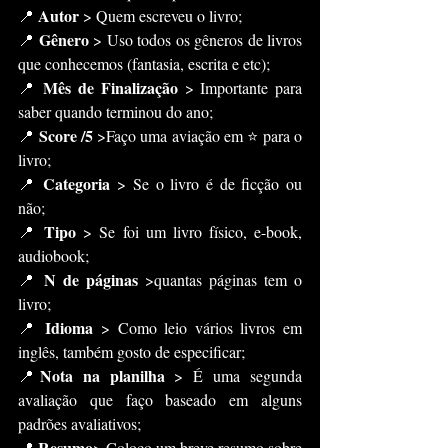
Autor
📍 
 > Quem escreveu o livro;
Gênero
📍 
 > Uso todos os gêneros de livros 
que conhecemos (fantasia, escrita e etc);
Mês de Finalização
📍 
 > Importante para 
saber quando terminou do ano;
Score /5
📍 
 >Faço uma aviação em ⭐️ para o 
livro;
Categoria
📍 
 > Se o livro é de ficção ou 
não;
Tipo
📍 
 > Se foi um livro físico, e-book, 
audiobook;
N de páginas
📍 
 >quantas páginas tem o 
livro;
Idioma
📍 
 > Como leio vários livros em 
inglês, também gosto de especificar;
Nota na planilha
📍
 > É uma segunda 
avaliação que faço baseado em alguns 
padrões avaliativos;
Resumo
📍 
> Coloco um breve resumo sobre 