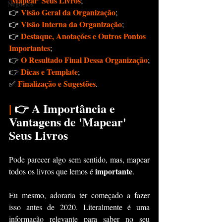
'Mapear' Seus Livros
;
Negócios
Visão Geral da Organização
👉 
;
Visão Interna da Organização
👉 
;
Destaque, Anotações e Outros Pontos 
👉 
Importantes
;
O Resultado Final Dessa Organização
👉 
;
Dicas e Template
👉 
;
Finalização e Sugestões
✅ 
.
|
 👉 A Importância e 
Vantagens de 'Mapear' 
Seus Livros
Pode parecer algo sem sentido, mas, mapear 
importante
todos os livros que lemos é 
.
Eu mesmo, adoraria ter começado a fazer 
isso antes de 2020. Literalmente é uma 
informação relevante para saber no seu 