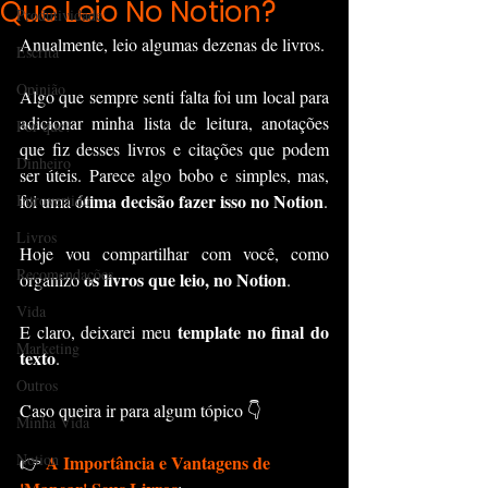
Que Leio No Notion?
Produtividade
Anualmente, leio algumas dezenas de livros.
Escrita
Opinião
Algo que sempre senti falta foi um local para 
adicionar minha lista de leitura, anotações 
Por que?
que fiz desses livros e citações que podem 
Dinheiro
ser úteis. Parece algo bobo e simples, mas, 
ótima decisão fazer isso no Notion
Introvertido
foi uma 
.
Livros
Hoje vou compartilhar com você, como 
Recomendações
os livros que leio, no Notion
organizo 
.
Vida
template no final do 
E claro, deixarei meu 
Marketing
texto
.
Outros
Caso queira ir para algum tópico 👇
Minha Vida
Notion
A Importância e Vantagens de 
👉 