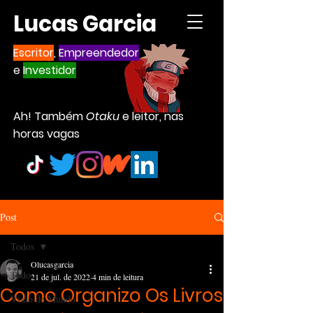
Lucas Garcia
Escritor
,
Empreendedor
e
Investidor
Ah! Também
Otaku
e leitor, nas
horas vagas
Post
Todos
Olucasgarcia
Todos
21 de jul. de 2022
4 min de leitura
Como Organizo Os Livros
Visão de Mundo