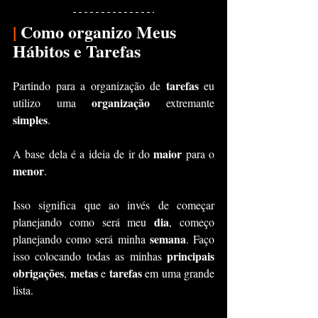
|
 Como organizo Meus 
Hábitos e Tarefas
tarefas
Partindo para a organização de 
 eu 
organização
utilizo uma 
 extremante 
simples
.
maior 
A base dela é a ideia de ir do 
para o 
menor
. 
Isso significa que ao invés de começar 
dia
planejando como será meu 
, começo 
semana
planejando como será minha 
. Faço 
principais 
isso colocando todas as minhas 
obrigações
metas
tarefas 
, 
 e 
em uma grande 
lista.