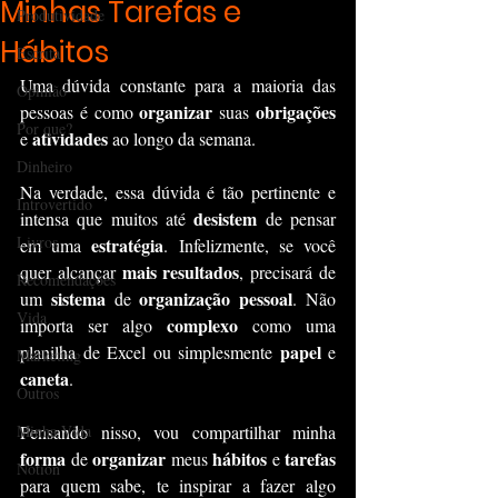
Minhas Tarefas e
Produtividade
Hábitos
Escrita
Uma dúvida constante para a maioria das 
Opinião
organizar 
obrigações 
pessoas é como 
suas 
Por que?
atividades
e 
 ao longo da semana.
Dinheiro
Na verdade, essa dúvida é tão pertinente e 
Introvertido
desistem 
intensa que muitos até 
de pensar 
Livros
estratégia
em uma 
. Infelizmente, se você 
mais resultados
quer alcançar 
, precisará de 
Recomendações
sistema 
organização pessoal
um 
de 
. Não 
Vida
complexo
importa ser algo 
 como uma 
papel 
planilha de Excel ou simplesmente 
e 
Marketing
caneta
.
Outros
Minha Vida
Pensando nisso, vou compartilhar minha 
forma 
organizar 
hábitos
tarefas 
de 
meus 
 e 
Notion
para quem sabe, te inspirar a fazer algo 