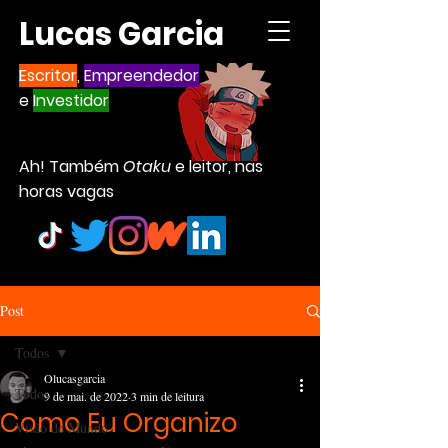
Lucas Garcia
Escritor
,
Empreendedor
e
Investidor
Ah! Também
Otaku
e leitor, nas
horas vagas
Post
Todos
Olucasgarcia
Todos
9 de mai. de 2022
3 min de leitura
Como Eu Organizo
Visão de Mundo