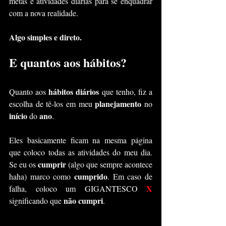
metas e atividades diárias para se enquadrar 
com a nova realidade.
Algo simples e direto.
E quantos aos hábitos?
hábitos diários
Quanto aos 
 que tenho, fiz a 
planejamento 
escolha de tê-los em meu 
no 
início
ano
 do 
.
Eles basicamente ficam na mesma página 
que coloco todas as atividades do meu dia. 
cumprir 
Se eu os 
(algo que sempre acontece 
cumprido
haha) marco como 
. Em caso de 
X 
falha, coloco um GIGANTESCO 
não cumpri
significando que 
.