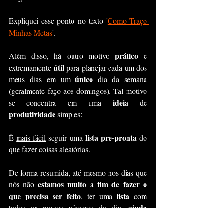
Expliquei esse ponto no texto '
Como Traço 
Minhas Metas
'.
prático
Além disso, há outro motivo 
 e 
útil
extremamente 
 para planejar cada um dos 
único
meus dias em um 
 dia da semana 
(geralmente faço aos domingos). Tal motivo 
ideia 
se concentra em uma 
de 
produtividade
 simples:
lista pre-pronta
É 
mais fácil
 seguir uma 
 do 
que 
fazer coisas aleatórias
.
De forma resumida, até mesmo nos dias que 
estamos muito a fim de fazer o 
nós não 
que precisa ser feito
lista
, ter uma 
 com 
ajuda 
todos os nossos afazeres do dia, 