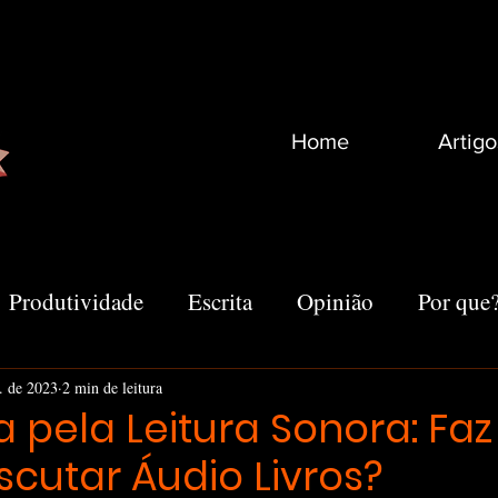
Home
Artigo
Produtividade
Escrita
Opinião
Por que
Recomendações
Vida
Marketing
Outro
v. de 2023
2 min de leitura
 pela Leitura Sonora: Faz
scutar Áudio Livros?