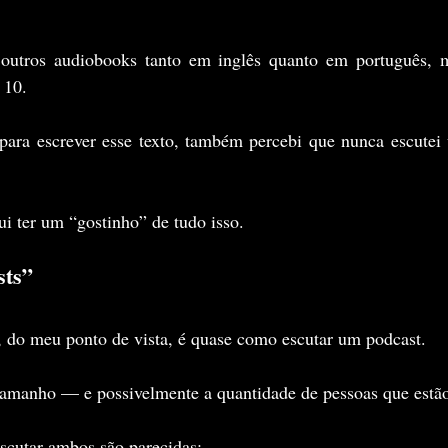
i outros audiobooks tanto em inglês quanto em português, 
 10.
para escrever esse texto, também percebi que nunca escutei
i ter um “gostinho” de tudo isso.
sts”
 do meu ponto de vista, é quase como escutar um podcast.
 tamanho — e possivelmente a quantidade de pessoas que estã
escutar ambos são parecidas: