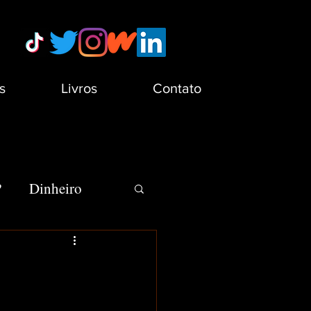
s
Livros
Contato
?
Dinheiro
s
Minha Vida