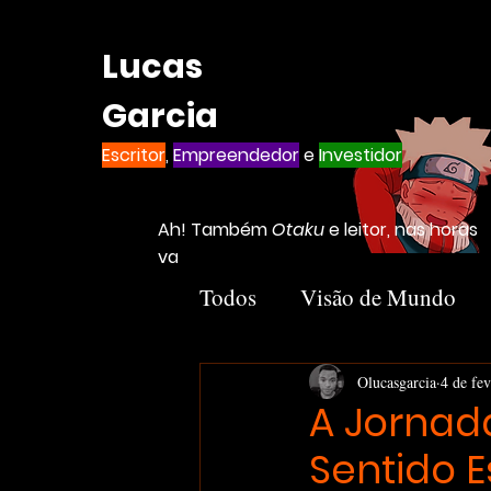
Lucas
Garcia
Escritor
,
Empreendedor
e
Investidor
Ah! Também
Otaku
e leitor, nas horas
vagas
Todos
Visão de Mundo
Introvertido
Livros
Olucasgarcia
4 de fe
A Jornada
Sentido E
Notion
Negócios