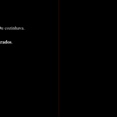
Ou cozinhava.
arados
.