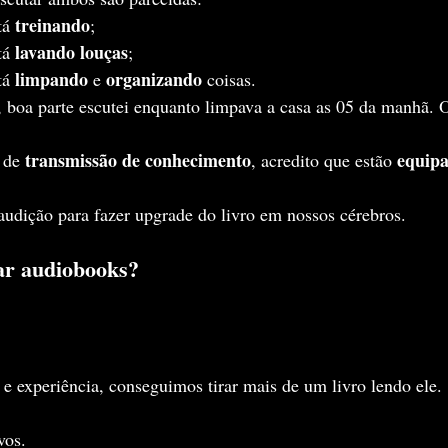
treinando
á 
;
lavando louças
á 
;
limpando
organizando
á 
 e 
 coisas.
boa parte escutei enquanto limpava a casa as 05 da manhã. 
transmissão de conhecimento
equip
 de 
, acredito que estão 
udição para fazer upgrade do livro em nossos cérebros.
tar audiobooks?
e experiência, conseguimos tirar mais de um livro lendo ele.
vos.